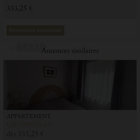
vacances
333,25 €
Cauterets
Réservation instantanée
- 65110
Annonces similaires
/ Réf: 21 VICTOR HUGO
APPARTEMENT
CAUTERETS (65)
dès
333,25 €