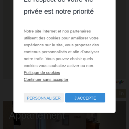
privée est notre priorité
Notre site Internet et nos partenaires
utilisent des cookies pour améliorer votre
expérience sur le site, vous proposer des
contenus personnalisés et afin d’analyser
notre trafic. Vous pouvez choisir quels
cookies vous souhaitez activer ou non.
Politique de cookies
Continuer sans accepter
PERSONNALISER
J'ACCEPTE
Appartement