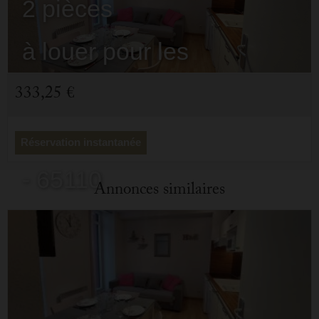
2 pièces
à louer pour les
vacances
333,25 €
Cauterets
Réservation instantanée
- 65110
Annonces similaires
/ Réf: 11 ETCHE ONA