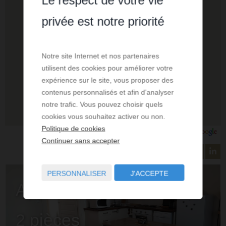
Le respect de votre vie
privée est notre priorité
Notre site Internet et nos partenaires
utilisent des cookies pour améliorer votre
expérience sur le site, vous proposer des
contenus personnalisés et afin d’analyser
notre trafic. Vous pouvez choisir quels
cookies vous souhaitez activer ou non.
Politique de cookies
Continuer sans accepter
PERSONNALISER
J'ACCEPTE
Appartement
2 pièces