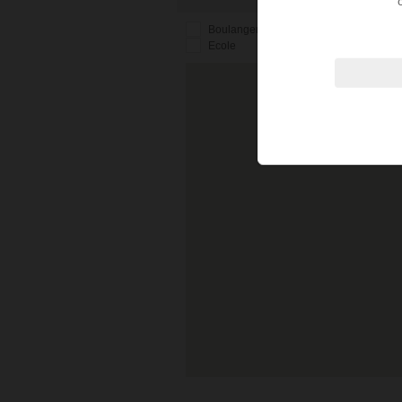
Boulangerie
Arret de bus
Ca
Ecole