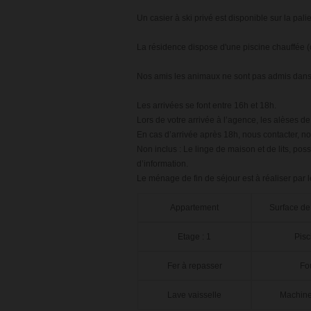
Un casier à ski privé est disponible sur la pali
La résidence dispose d'une piscine chauffée (ou
Nos amis les animaux ne sont pas admis dans
Les arrivées se font entre 16h et 18h.
Lors de votre arrivée à l’agence, les alèses de 
En cas d’arrivée après 18h, nous contacter, no
Non inclus : Le linge de maison et de lits, pos
d’information.
Le ménage de fin de séjour est à réaliser par l
Appartement
Surface de
Etage : 1
Pisc
Fer à repasser
Fo
Lave vaisselle
Machine