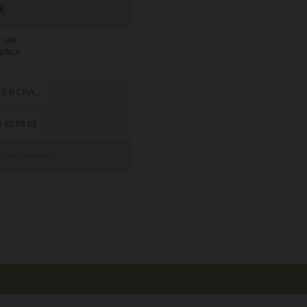
€
1 sde
urface
 CHALETS D'ESTIVE
.92.08.05
s de l'annonce