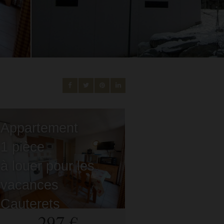
Appartement
1 pièce
à louer pour les
vacances
Cauterets
- 65110