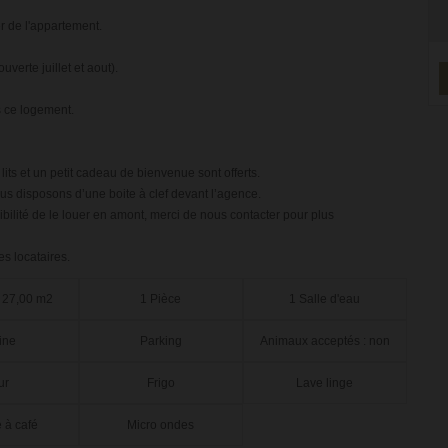
er de l'appartement.
verte juillet et aout).
 ce logement.
lits et un petit cadeau de bienvenue sont offerts.
us disposons d’une boite à clef devant l’agence.
sibilité de le louer en amont, merci de nous contacter pour plus
es locataires.
 27,00 m2
1 Pièce
1 Salle d'eau
ine
Parking
Animaux acceptés : non
ur
Frigo
Lave linge
 à café
Micro ondes