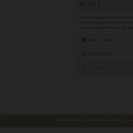
dès
297 €
Charmant appartement avec park
balcon. Appartement pour 4 pers
avec une alcôve fermée 2 lits su
une salle d'eau avec wc, un salo
tout équipé avec un lit gigogne en
Réf. : 45 CHALETS D'ESTIVE
05.62.92.08.05
Détails de l'annonce
Vous êtes ici :
Accueil
›
Hautes-Pyrénées (65)
›
Caute