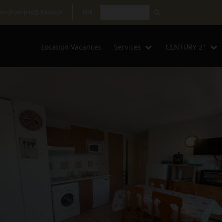
mo@century21france.fr
Réf.:
Location Vacances
Services
CENTURY 21