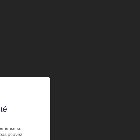
ité
périence sur
 Vous pouvez