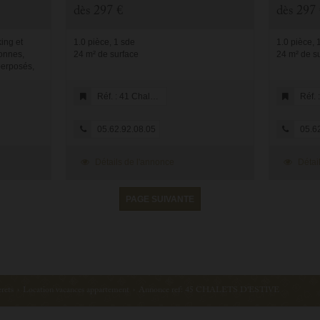
dès
297 €
dès
297 
ing et
1.0 pièce, 1 sde
1.0 pièce, 
onnes,
24 m² de surface
24 m² de s
perposés,
n cuisine
 180, ...
Réf. : 41 Chalet Estive
Réf. : 5 B
05.62.92.08.05
05.62
Détails de l'annonce
Détail
PAGE SUIVANTE
rets
›
Location vacances appartement
›
Annonce ref: 45 CHALETS D'ESTIVE