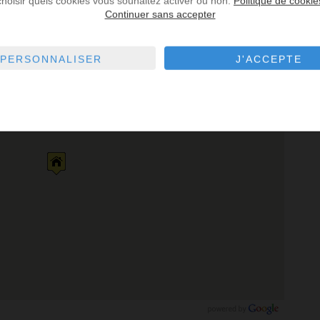
choisir quels cookies vous souhaitez activer ou non.
Politique de cookie
Continuer sans accepter
fé
Parking
Pharmacie
Police
Restaurant
PERSONNALISER
J'ACCEPTE