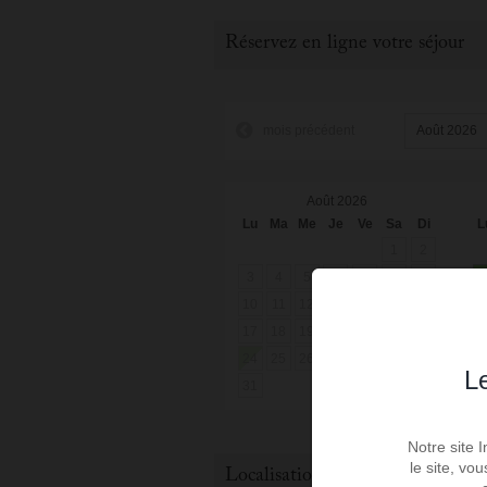
Réservez en ligne votre séjour
mois précédent
Août 2026
Lu
Ma
Me
Je
Ve
Sa
Di
L
1
2
3
4
5
6
7
8
9
10
11
12
13
14
15
16
1
17
18
19
20
21
22
23
2
24
25
26
27
28
29
30
2
Le
31
Notre site 
le site, vo
Localisation du bien