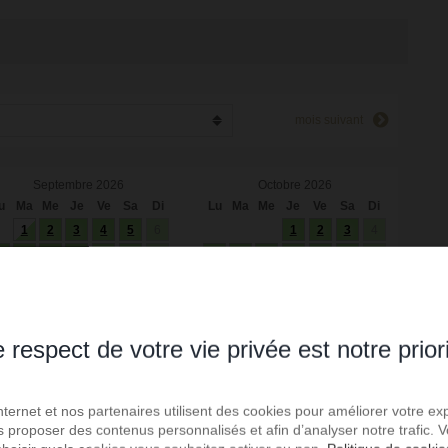
mois suivant
Septembre 2026
Octobre 2026
u
Ma
Me
Je
Ve
Sa
Di
Lu
Ma
Me
Je
Ve
Sa
Di
1
2
3
4
5
6
1
2
3
4
7
8
9
10
11
12
13
5
6
7
8
9
10
11
4
15
16
17
18
19
20
12
13
14
15
16
17
18
1
22
23
24
25
26
27
19
20
21
22
23
24
25
8
29
30
26
27
28
29
30
31
 respect de votre vie privée est notre prior
Internet et nos partenaires utilisent des cookies pour améliorer votre ex
us proposer des contenus personnalisés et afin d’analyser notre trafic.