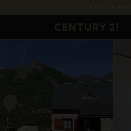
05.62.92.08.05
(BUREAU)
gaves.im