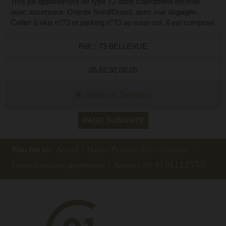
Très joli appartement de type T2 dans copropriété récente
avec ascenseur. Orienté Nord/Ouest, avec vue dégagée.
Cellier à skis n°73 et parking n°73 au sous-sol. Il est composé
d'une cabine fermée av...
Réf. : 73 BELLEVUE
05.62.92.08.05
Détails de l'annonce
PAGE SUIVANTE
Vous êtes ici :
Accueil
›
Hautes-Pyrénées (65)
›
Cauterets
›
Location vacances appartement
›
Annonce ref: 43 BELLEVUE