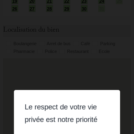
19
20
21
22
23
24
25
26
27
28
29
30
31
Localisation du bien
Boulangerie
Arret de bus
Café
Parking
Pharmacie
Police
Restaurant
Ecole
Le respect de votre vie
privée est notre priorité