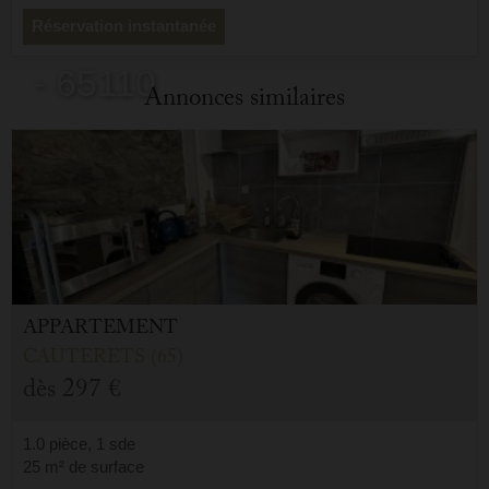
Cauterets
Réservation instantanée
- 65110
Annonces similaires
/ Réf: 10 WILSON
APPARTEMENT
CAUTERETS (65)
dès
297 €
1.0 pièce, 1 sde
25 m² de surface