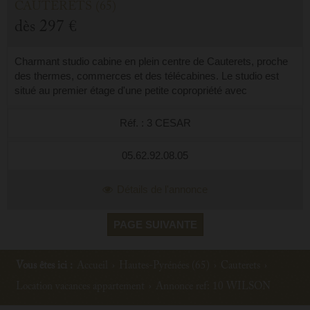
CAUTERETS (65)
dès
297 €
Charmant studio cabine en plein centre de Cauterets, proche
des thermes, commerces et des télécabines. Le studio est
situé au premier étage d'une petite copropriété avec
ascenseur. Il est doté d'une...
Réf. : 3 CESAR
05.62.92.08.05
Détails de l'annonce
PAGE SUIVANTE
Vous êtes ici :
Accueil
›
Hautes-Pyrénées (65)
›
Cauterets
›
Location vacances appartement
›
Annonce ref: 10 WILSON