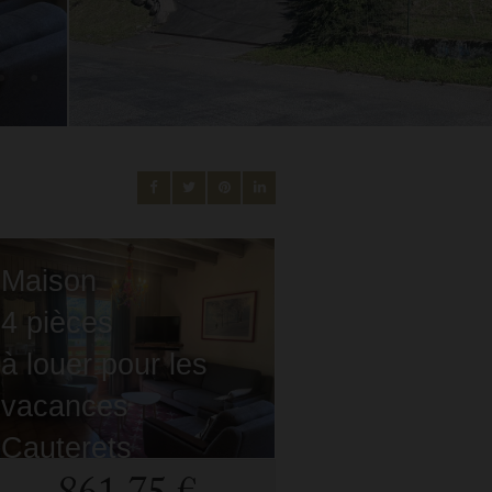
Maison
4 pièces
à louer pour les
vacances
Cauterets
- 65110