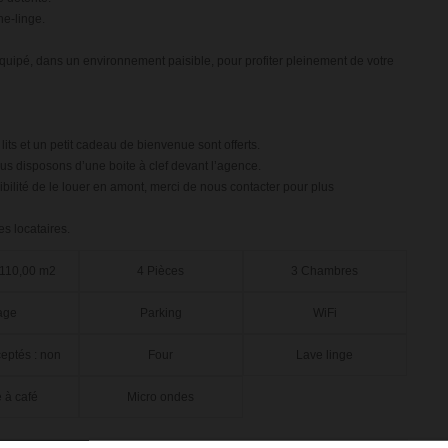
he-linge.
uipé, dans un environnement paisible, pour profiter pleinement de votre
lits et un petit cadeau de bienvenue sont offerts.
us disposons d’une boite à clef devant l’agence.
sibilité de le louer en amont, merci de nous contacter pour plus
es locataires.
 110,00 m2
4 Pièces
3 Chambres
age
Parking
WiFi
eptés : non
Four
Lave linge
 à café
Micro ondes