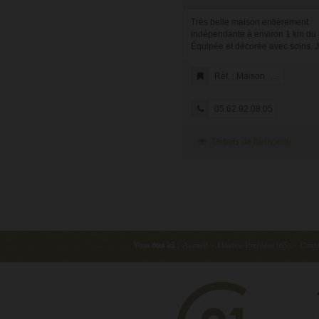
Très belle maison entièrement
indépendante à environ 1 km du c
Équipée et décorée avec soins. J
garage, grand balcon orienté Su
dégagée sur les montagnes. Elle e
Réf. : Maison BOUQUET
05.62.92.08.05
Détails de l'annonce
Vous êtes ici :
Accueil
›
Hautes-Pyrénées (65)
›
Caute