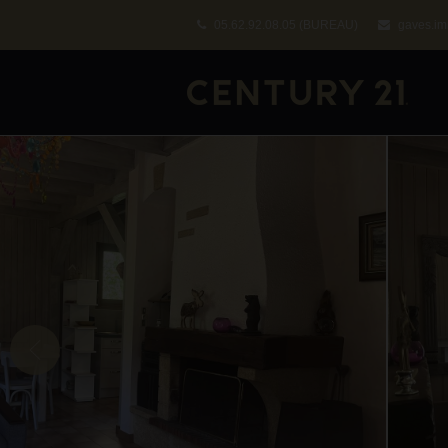
05.62.92.08.05
(BUREAU)
gaves.im