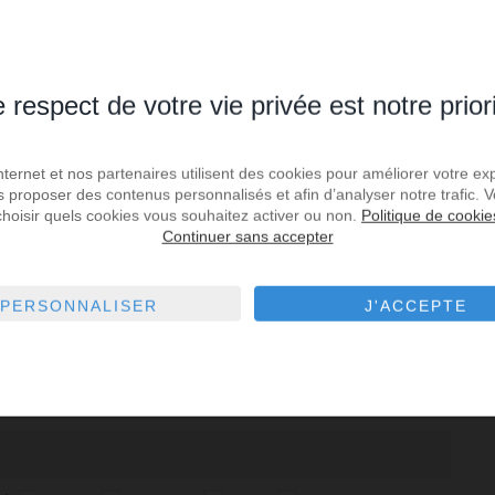
 respect de votre vie privée est notre prior
mois suivant
Internet et nos partenaires utilisent des cookies pour améliorer votre ex
Septembre 2026
Octobre 2026
us proposer des contenus personnalisés et afin d’analyser notre trafic.
u
Ma
Me
Je
Ve
Sa
Di
Lu
Ma
Me
Je
Ve
Sa
Di
choisir quels cookies vous souhaitez activer ou non.
Politique de cookie
1
2
3
4
5
6
1
2
3
4
Continuer sans accepter
7
8
9
10
11
12
13
5
6
7
8
9
10
11
4
15
16
17
18
19
20
12
13
14
15
16
17
18
PERSONNALISER
J'ACCEPTE
1
22
23
24
25
26
27
19
20
21
22
23
24
25
8
29
30
26
27
28
29
30
31