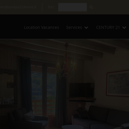
mo@century21france.fr
Réf.:
Location Vacances
Services
CENTURY 21