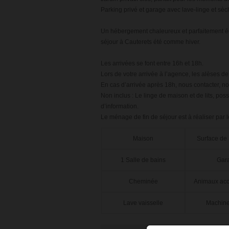
Parking privé et garage avec lave-linge et sèc
Un hébergement chaleureux et parfaitement éq
séjour à Cauterets été comme hiver.
Les arrivées se font entre 16h et 18h.
Lors de votre arrivée à l’agence, les alèses de 
En cas d’arrivée après 18h, nous contacter, no
Non inclus : Le linge de maison et de lits, pos
d’information.
Le ménage de fin de séjour est à réaliser par l
Maison
Surface de
1 Salle de bains
Gar
Cheminée
Animaux acc
Lave vaisselle
Machine