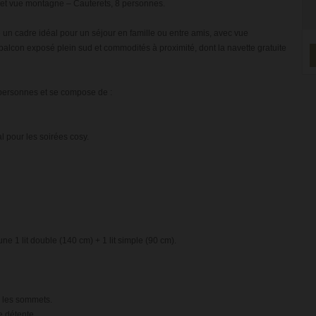
d et vue montagne – Cauterets, 8 personnes.
un cadre idéal pour un séjour en famille ou entre amis, avec vue
balcon exposé plein sud et commodités à proximité, dont la navette gratuite
8 personnes et se compose de :
 pour les soirées cosy.
1 lit double (140 cm) + 1 lit simple (90 cm).
 les sommets.
e détente.