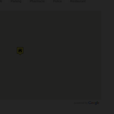
fé
Parking
Pharmacie
Police
Restaurant