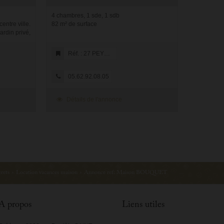
4 chambres, 1 sde, 1 sdb
entre ville.
82 m² de surface
ardin privé,
d avec vue
st co...
Réf. : 27 PEYRELANCE
05.62.92.08.05
Détails de l'annonce
rets
›
Location vacances maison
›
Annonce ref: Maison BOUQUET
A propos
Liens utiles