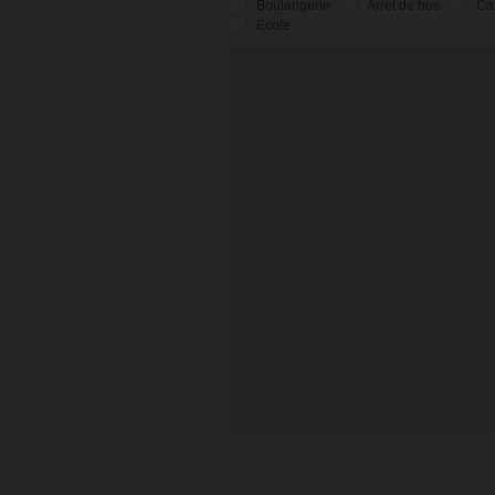
Boulangerie
Arret de bus
Ca
Ecole