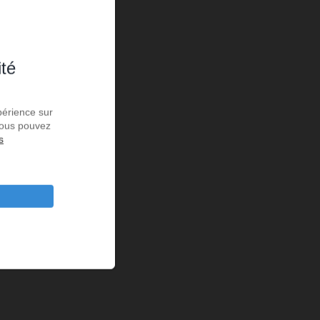
ité
périence sur
 Vous pouvez
s