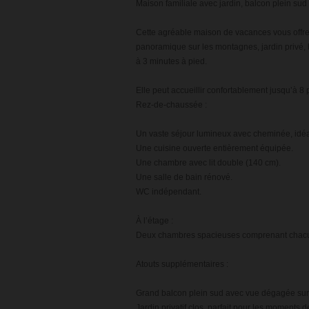
Maison familiale avec jardin, balcon plein su
Cette agréable maison de vacances vous offre 
panoramique sur les montagnes, jardin privé, 
à 3 minutes à pied.
Elle peut accueillir confortablement jusqu’à 
Rez-de-chaussée :
Un vaste séjour lumineux avec cheminée, idéal
Une cuisine ouverte entièrement équipée.
Une chambre avec lit double (140 cm).
Une salle de bain rénové.
WC indépendant.
À l’étage :
Deux chambres spacieuses comprenant chacune 
Atouts supplémentaires :
Grand balcon plein sud avec vue dégagée sur
Jardin privatif clos, parfait pour les moments d