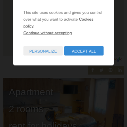
This site uses cookies and gives you control
over what you want to activate
Cookies
policy
Continue without accepting
PERSONALIZE
ACCEPT ALL
Apartment
2 rooms
rent for holidays