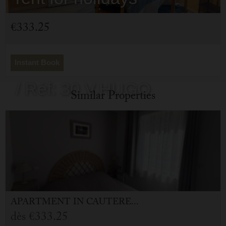
Cauterets
€333.25
- 65110
Instant Book
/ Réf: 30 V.HUGO
Similar Properties
APARTMENT
IN
CAUTERETS (65)
dès
€333.25