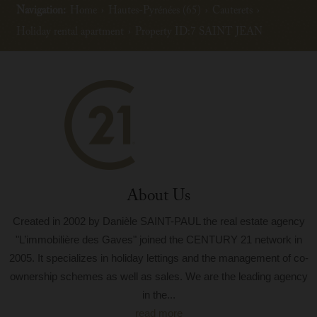
Navigation:
Home
›
Hautes-Pyrénées (65)
›
Cauterets
›
Holiday rental apartment
›
Property ID:7 SAINT JEAN
About Us
Created in 2002 by Danièle SAINT-PAUL the real estate agency
"L’immobilière des Gaves" joined the CENTURY 21 network in
2005. It specializes in holiday lettings and the management of co-
ownership schemes as well as sales. We are the leading agency
in the...
read more