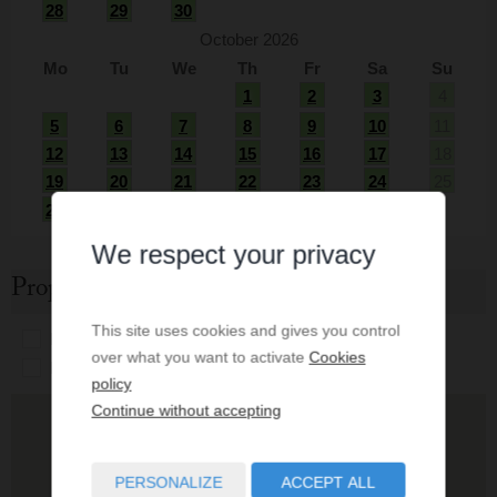
28
29
30
October 2026
Mo
Tu
We
Th
Fr
Sa
Su
1
2
3
4
5
6
7
8
9
10
11
12
13
14
15
16
17
18
19
20
21
22
23
24
25
26
27
28
29
30
31
We respect your privacy
Property location
This site uses cookies and gives you control
Bakery
Bus station
Cafe
Parking
over what you want to activate
Cookies
Pharmacy
Police
Restaurant
School
policy
Continue without accepting
PERSONALIZE
ACCEPT ALL