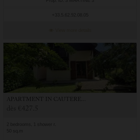
Prop. ID: 3 MARTINE 3
+33.5.62.92.08.05
View more details
APARTMENT
IN
CAUTERETS (65)
dès
€427.5
2 bedrooms, 1 shower r.
50 sq.m