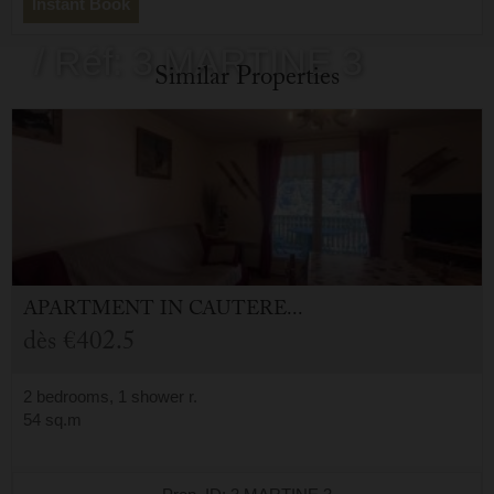
Instant Book
/ Réf: 3 MARTINE 3
Similar Properties
APARTMENT
IN
CAUTERETS (65)
dès
€402.5
2 bedrooms, 1 shower r.
54 sq.m