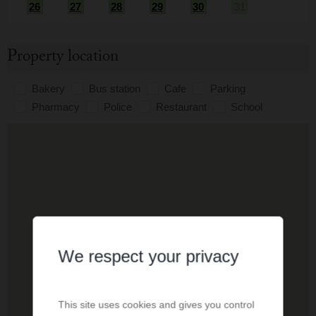
26
27
28
29
30
31
Property location
Bakery
Bus station
Cafe
Parking
Pharmacy
Police
Restaurant
School
We respect your privacy
This site uses cookies and gives you control