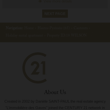
View more details
NEXT PAGE
Navigation:
Home
›
Hautes-Pyrénées (65)
›
Cauterets
›
Holiday rental apartment
›
Property ID:18 WILSON
About Us
Created in 2002 by Danièle SAINT-PAUL the real estate agency
"L’immobilière des Gaves" joined the CENTURY 21 network in