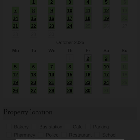
1
2
3
4
5
6
7
8
9
10
11
12
13
14
15
16
17
18
19
20
21
22
23
24
25
26
27
28
29
30
October 2026
Mo
Tu
We
Th
Fr
Sa
Su
1
2
3
4
5
6
7
8
9
10
11
12
13
14
15
16
17
18
19
20
21
22
23
24
25
26
27
28
29
30
31
Property location
Bakery
Bus station
Cafe
Parking
Pharmacy
Police
Restaurant
School