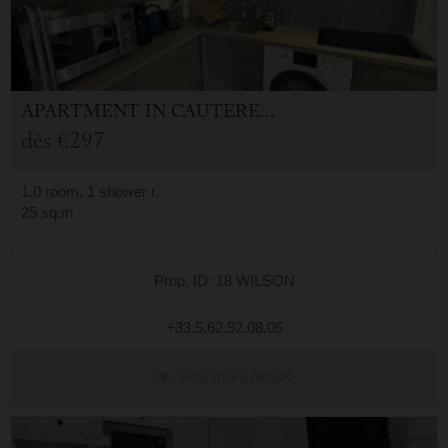
APARTMENT
IN
CAUTERETS (65)
dès
€297
1.0 room, 1 shower r.
25 sq.m
Prop. ID: 18 WILSON
+33.5.62.92.08.05
View more details