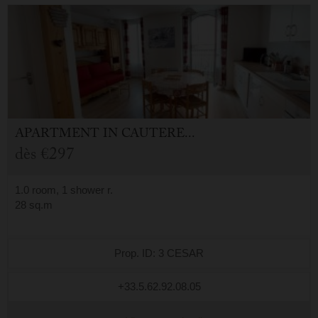
APARTMENT
IN
CAUTERETS (65)
dès
€297
1.0 room, 1 shower r.
28 sq.m
Prop. ID: 3 CESAR
+33.5.62.92.08.05