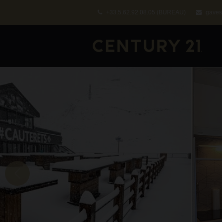
+33.5.62.92.08.05
(BUREAU)
gaves