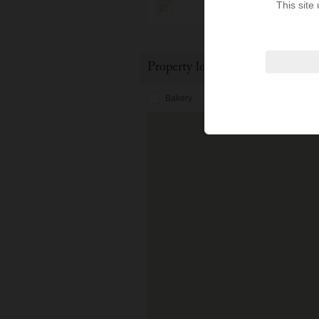
This site
31
Property location
Bakery
Bus station
Cafe