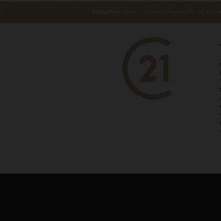
Navigation:
Home
›
Hautes-Pyrénées (65)
›
Cautere