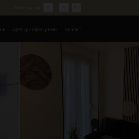
Fr
En
ale
Agency / Agency Fees
Contact