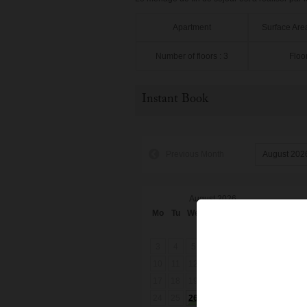
Apartment
Surface Are
Number of floors : 3
Floor
Instant Book
Previous Month
August 2026
Mo
Tu
We
Th
Fr
Sa
Su
M
1
2
3
4
5
6
7
8
9
10
11
12
13
14
15
16
1
17
18
19
20
21
22
23
2
24
25
26
27
28
29
30
2