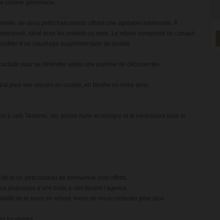
ur cuisine généreuse.
nelle, de deux petits balconnets offrant une agréable luminosité. À
t superposé, idéal pour les enfants ou amis. Le séjour comprend un canapé
 profiter d’un couchage supplémentaire de qualité.
 parfaite pour se détendre après une journée de découvertes.
éal pour vos séjours en couple, en famille ou entre amis.
 à café Tassimo, sel, poivre huile et vinaigre et le nécessaire pour le
lits et un petit cadeau de bienvenue sont offerts.
us disposons d’une boite à clef devant l’agence.
sibilité de le louer en amont, merci de nous contacter pour plus
es locataires.