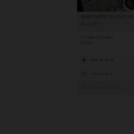
APARTMENT
IN
CAUTERE
dès
€297
1.0 room, 1 shower r.
25 sq.m
Prop. ID: 18 WILSON
+33.5.62.92.08.05
View more details