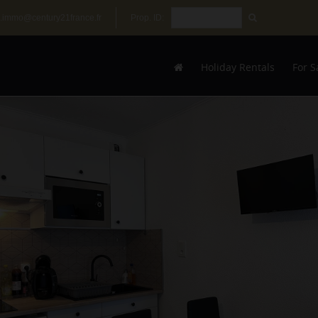
.immo@century21france.fr
Prop. ID:
Holiday Rentals
For S