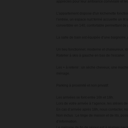
appréciés pour leur ambiance conviviale et le
L’appartement dispose d'un kichenette fonction
l’entrée, un espace nuit fermé accueille un li
convertible en 140, confortable permettant de
La salle de bain est équipée d’une baignoire,
Un lieu fonctionnel, moderne et chaleureux, id
Ratelier à skis à gauche en bas de l'escalier.
Les + à retenir : un sèche cheveux, une machine
ménage.
Parking à proximité et non privatif.
Les arrivées se font entre 16h et 18h.
Lors de votre arrivée à l’agence, les alèses de 
En cas d’arrivée après 18h, nous contacter, no
Non inclus : Le linge de maison et de lits, pos
d’information.
Le ménage de fin de séjour est à réaliser par l