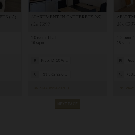
TS (65)
APARTMENT
IN
CAUTERETS (65)
APART
dès
€297
dès
€29
1.0 room, 1 bath
1.0 room, 1
19 sq.m
28 sq.m
Prop. ID: 10 WILSON
Prop. 
+33.5.62.92.08.05
+33.5.
View more details
View 
NEXT PAGE