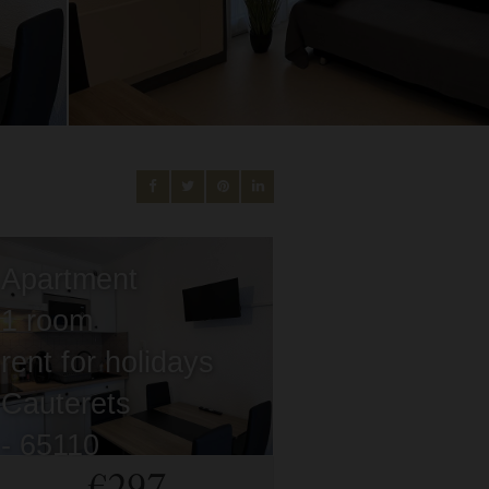
Apartment
1 room
rent for holidays
Cauterets
- 65110
/ Réf: 10 WILSON