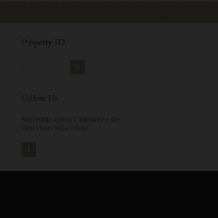
Property ID
Follow Us
Real estate agency L'Immobiliere des
Gaves is on social media :