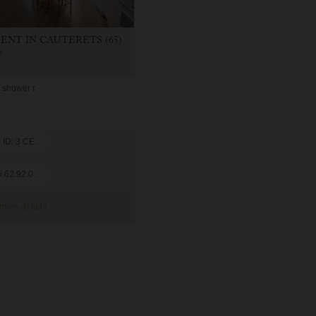
MENT
IN
CAUTERETS (65)
7
 shower r.
ID: 3 CESAR
62.92.08.05
more details