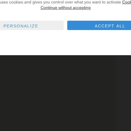
 uses cookies and gives you control over what you want to activate
Cook
Continue without accepting
PERSONALIZE
ACCEPT ALL
Parking
Pharmacy
Police
Restaurant
School