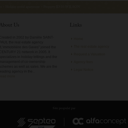
ts
›
Holiday rental apartment
›
Property ID:10 WILSON
About Us
Links
Created in 2002 by Danièle SAINT-
Home
PAUL the real estate agency
The real estate agency
"L’immobilière des Gaves" joined the
CENTURY 21 network in 2005. It
Request a Valuation
specializes in holiday lettings and the
management of co-ownership
Agency fees
schemes as well as sales. We are the
Legal Notice
leading agency in the...
read more