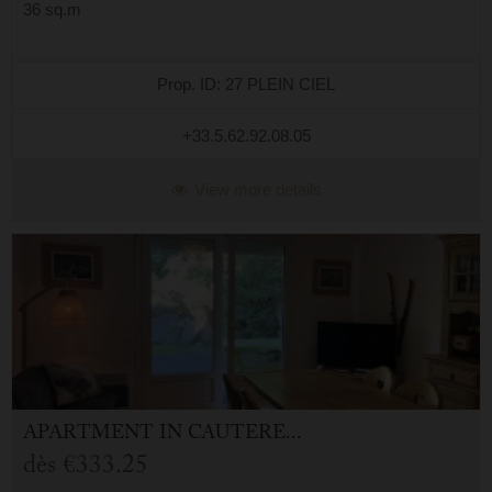
36 sq.m
Prop. ID: 27 PLEIN CIEL
+33.5.62.92.08.05
View more details
APARTMENT
IN
CAUTERETS (65)
dès
€333.25