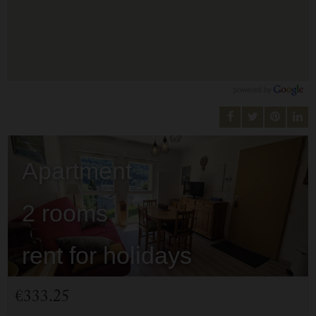
Apartment
2 rooms
rent for holidays
Cauterets
€333.25