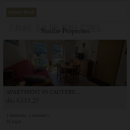
- 65110
Instant Book
/ Réf: 14 PLEIN CIEL
Similar Properties
APARTMENT
IN
CAUTERETS (65)
dès
€333.25
1 bedroom, 1 shower r.
31 sq.m