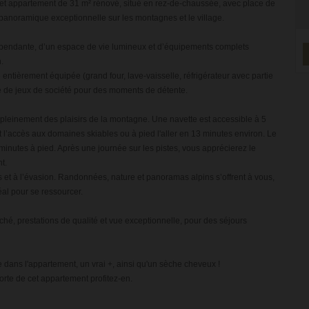
cet appartement de 31 m² rénové, situé en rez-de-chaussée, avec place de
e panoramique exceptionnelle sur les montagnes et le village.
endante, d’un espace de vie lumineux et d’équipements complets
.
ntièrement équipée (grand four, lave-vaisselle, réfrigérateur avec partie
e de jeux de société pour des moments de détente.
r pleinement des plaisirs de la montagne. Une navette est accessible à 5
t l’accès aux domaines skiables ou à pied l'aller en 13 minutes environ. Le
minutes à pied. Après une journée sur les pistes, vous apprécierez le
t.
s et à l’évasion. Randonnées, nature et panoramas alpins s’offrent à vous,
al pour se ressourcer.
é, prestations de qualité et vue exceptionnelle, pour des séjours
e dans l'appartement, un vrai +, ainsi qu'un sèche cheveux !
orte de cet appartement profitez-en.