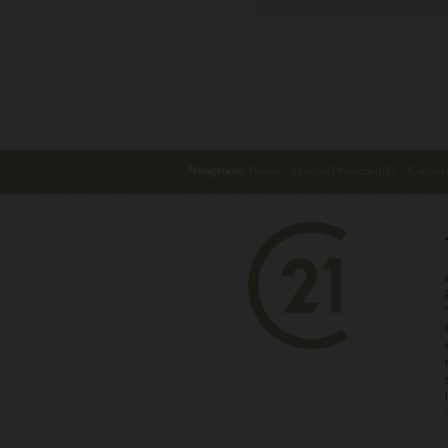
Navigation:
Home
›
Hautes-Pyrénées (65)
›
Cautere