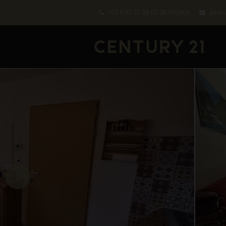
+33.5.62.92.08.05
(BUREAU)
gaves