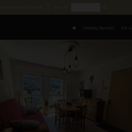
.immo@century21france.fr
Prop. ID:
Holiday Rentals
For S