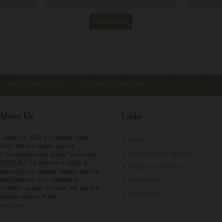
NEXT PAGE
ts
›
Holiday rental apartment
›
Property ID:14 PLEIN CIEL
About Us
Links
Created in 2002 by Danièle SAINT-
Home
PAUL the real estate agency
The real estate agency
"L’immobilière des Gaves" joined the
CENTURY 21 network in 2005. It
Request a Valuation
specializes in holiday lettings and the
management of co-ownership
Agency fees
schemes as well as sales. We are the
Legal Notice
leading agency in the...
read more