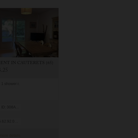
MENT
IN
CAUTERETS (65)
.25
 1 shower r.
: 308A CAROLINE
62.92.08.05
more details