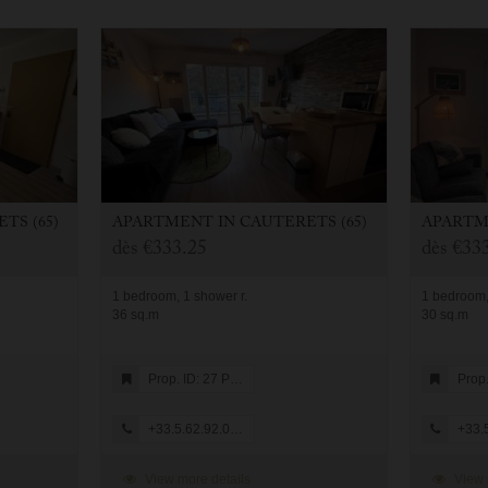
TS (65)
APARTMENT
IN
CAUTERETS (65)
APART
dès
€333.25
dès
€333
1 bedroom, 1 shower r.
1 bedroom,
36 sq.m
30 sq.m
Prop. ID: 27 PLEIN CIEL
Prop. ID
+33.5.62.92.08.05
+33.5.
View more details
View 