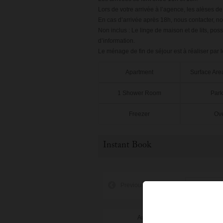
Lors de votre arrivée à l’agence, les alèses de 
En cas d’arrivée après 18h, nous contacter, no
Non inclus : Le linge de maison et de lits, pos
d’information.
Le ménage de fin de séjour est à réaliser par l
Apartment
Surface Are
1 Shower Room
Park
Freezer
Ov
Instant Book
Previous Month
August 2026