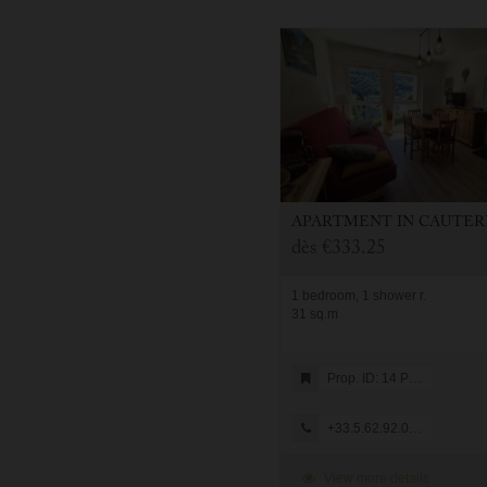
APARTMENT
IN
CAUTERE
dès
€333.25
1 bedroom, 1 shower r.
31 sq.m
Prop. ID: 14 PLEIN CIEL
+33.5.62.92.08.05
View more details