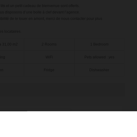
lits et un petit cadeau de bienvenue sont offerts.
us disposons d’une boite à clef devant l’agence.
sibilité de le louer en amont, merci de nous contacter pour plus
es locataires.
a 31,00 m2
2 Rooms
1 Bedroom
ing
WiFi
Pets allowed : yes
en
Fridge
Dishwasher
Next Month
September 2026
October 2026