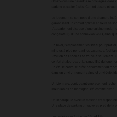
Offrez-vous une parenthèse privilégiée dans 
parking et casier à skis. Confort absolu et vu
Le logement se compose d’une chambre indép
garantissant un confort optimal en toute saison
L’appartement dispose d’une cuisine moderne e
congélateur), d’une connexion Wi-Fi, ainsi qu
En hiver, l’emplacement est idéal pour profite
minutes à pied pendant les vacances, facilitan
Pavillon des Abeilles se trouve à seulement 3 
confort chaleureux et la tranquillité du logemen
En été, le cadre se prête parfaitement au repo
dans un environnement calme et privilégié, idé
Un bien rare, conjuguant emplacement recherch
inoubliables en montagne, été comme hiver.
Un lit parapluie avec un matelas est disponibl
Une place de parking privative au pied de la p
Les arrivées se font entre 16h et 18h.