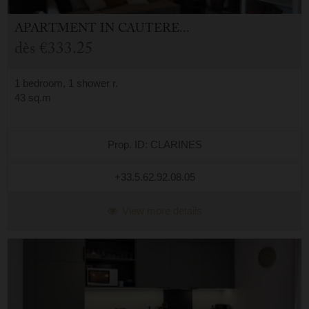
APARTMENT
IN
CAUTERETS (65)
dès
€333.25
1 bedroom, 1 shower r.
43 sq.m
Prop. ID: CLARINES
+33.5.62.92.08.05
View more details