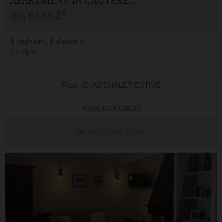
APARTMENT
IN
CAUTERETS (65)
dès
€333.25
1 bedroom, 1 shower r.
27 sq.m
Prop. ID: A2 CHALET ESTIVE
+33.5.62.92.08.05
View more details