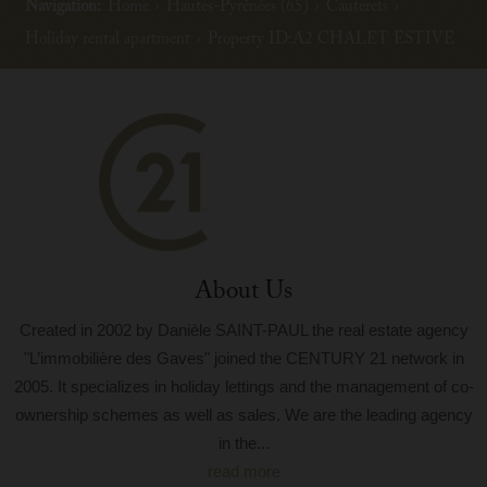
Navigation:
Home
›
Hautes-Pyrénées (65)
›
Cauterets
›
Holiday rental apartment
›
Property ID:A2 CHALET ESTIVE
About Us
Created in 2002 by Danièle SAINT-PAUL the real estate agency
"L’immobilière des Gaves" joined the CENTURY 21 network in
2005. It specializes in holiday lettings and the management of co-
ownership schemes as well as sales. We are the leading agency
in the...
read more