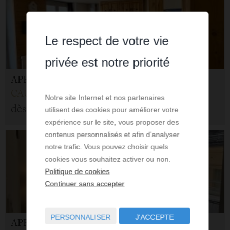
Le respect de votre vie
privée est notre priorité
APPARTEMENT
CAUTERETS (65)
Notre site Internet et nos partenaires
dès
483 €
utilisent des cookies pour améliorer votre
expérience sur le site, vous proposer des
contenus personnalisés et afin d’analyser
notre trafic. Vous pouvez choisir quels
cookies vous souhaitez activer ou non.
Politique de cookies
Continuer sans accepter
PERSONNALISER
J'ACCEPTE
APPARTEMENT