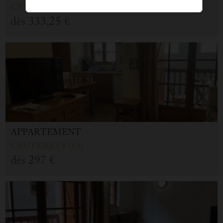
CAUTERETS (65)
dès
333,25 €
APPARTEMENT
CAUTERETS (65)
dès
297 €