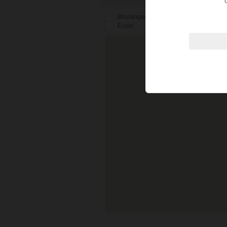
Boulangerie
Arret de bus
Ca
Ecole