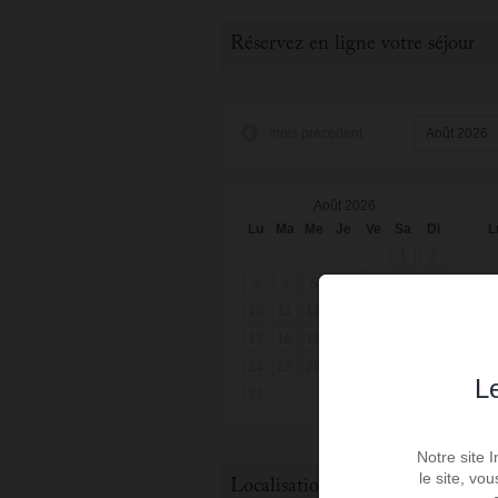
Réservez en ligne votre séjour
mois précédent
Août 2026
Lu
Ma
Me
Je
Ve
Sa
Di
L
1
2
3
4
5
6
7
8
9
10
11
12
13
14
15
16
1
17
18
19
20
21
22
23
2
24
25
26
27
28
29
30
2
Le
31
Notre site 
le site, vo
Localisation du bien