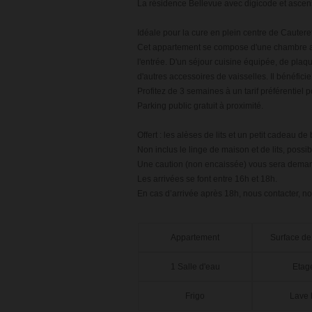
La résidence Bellevue avec digicode et ascen
Idéale pour la cure en plein centre de Cautere
Cet appartement se compose d'une chambre ave
l'entrée. D'un séjour cuisine équipée, de plaques
d'autres accessoires de vaisselles. Il bénéfic
Profitez de 3 semaines à un tarif préférentiel 
Parking public gratuit à proximité.
Offert : les alèses de lits et un petit cadeau d
Non inclus le linge de maison et de lits, possi
Une caution (non encaissée) vous sera demand
Les arrivées se font entre 16h et 18h.
En cas d’arrivée après 18h, nous contacter, n
Appartement
Surface de
1 Salle d'eau
Etage
Frigo
Lave 