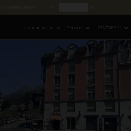
mo@century21france.fr
Réf.:
Location Vacances
Services
CENTURY 21