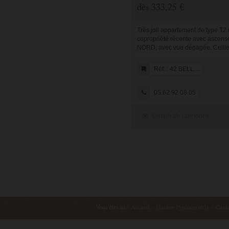
dès
333,25 €
Très joli appartement de type T2
copropriété récente avec ascense
NORD, avec vue dégagée. Cellier
n°42 et parking n°42 au sous-sol. 
composé d'une cabine avec 2 lits 
Réf. : 42 BELLEVUE
05.62.92.08.05
Détails de l'annonce
Vous êtes ici :
Accueil
›
Hautes-Pyrénées (65)
›
Caute