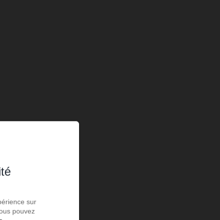
ité
périence sur
 Vous pouvez