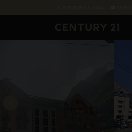
05.62.92.08.05
(BUREAU)
gaves.im