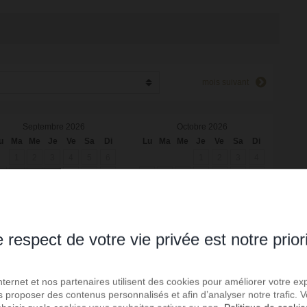
mois suivant
Septembre 2026
Octobre 2026
u
Ma
Me
Je
Ve
Sa
Di
Lu
Ma
Me
Je
Ve
Sa
Di
1
2
3
4
5
6
1
2
3
4
7
8
9
10
11
12
13
5
6
7
8
9
10
11
4
15
16
17
18
19
20
12
13
14
15
16
17
18
1
22
23
24
25
26
27
19
20
21
22
23
24
25
8
29
30
26
27
28
29
30
31
 respect de votre vie privée est notre prior
Internet et nos partenaires utilisent des cookies pour améliorer votre ex
us proposer des contenus personnalisés et afin d’analyser notre trafic.