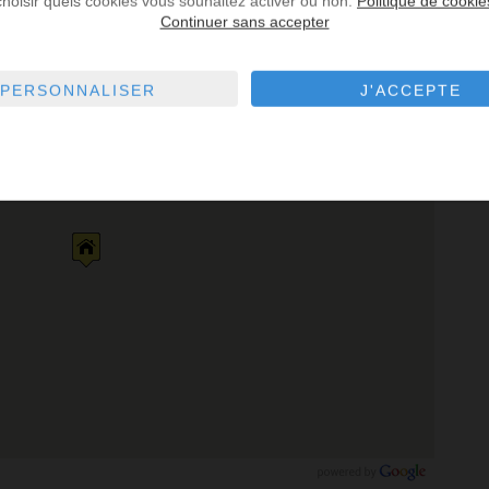
choisir quels cookies vous souhaitez activer ou non.
Politique de cookie
Continuer sans accepter
fé
Parking
Pharmacie
Police
Restaurant
PERSONNALISER
J'ACCEPTE