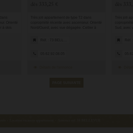
dès
333,25 €
dès
333,
 dans
Très joli appartement de type T2 dans
Très joli a
ur. Orienté
copropriété récente avec ascenseur. Orienté
copropriét
 à skis
Nord/Ouest, avec vue dégagée. Cellier à
Sud, avec v
Il est
skis n°73 et parking n°73 au sous-sol. Il est
skis dans l
90 ...
composé d'une cabine fermée av...
public à prox
Réf. : 73 BELLEVUE
Réf. :
05.62.92.08.05
05.62
Détails de l'annonce
Détail
PAGE SUIVANTE
rets
›
Location vacances appartement
›
Annonce ref: 58 BELLEVUE