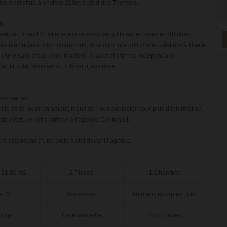
seur est situé à environ 200m à pied des Thermes.
ts.
c un lit en 140 et une alcôve avec deux lits superposés en 90 dans
 électriques, d'un micro-onde, d'un mini four grill, d'une cafetière à filtre et
ie d'une salle d'eau avec machine à laver et d'un wc indépendant.
pour la cure. Vous serez coté cour au calme.
e bienvenue.
bilité de le louer en amont, merci de nous contacter pour plus d’information.
ée lors de votre arrivée à l’agence Century21.
ous disposons d’une boite à clef devant l’agence
 31,00 m2
2 Pièces
1 Chambre
 : 3
Ascenseur
Animaux acceptés : non
linge
Lave vaisselle
Micro ondes