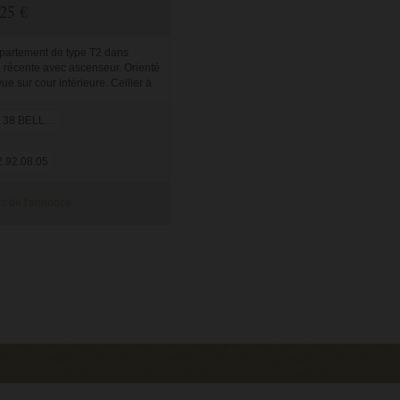
25 €
ppartement de type T2 dans
é récente avec ascenseur. Orienté
ue sur cour intérieure. Cellier à
'entrée de l'appartement. Parking
imité. Il est c...
 38 BELLEVUE
.92.08.05
s de l'annonce