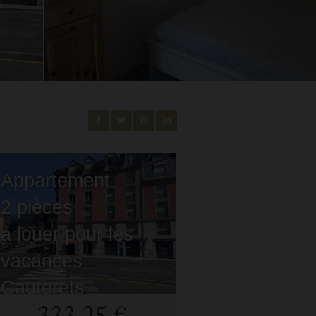
Appartement
2 pièces
à louer pour les
vacances
Cauterets
- 65110