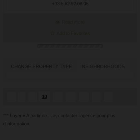
+33.5.62.92.08.05
Read more
Add to Favorites
CHANGE PROPERTY TYPE
NEIGHBORHOODS
10
«
1
...
11
12
13
...
»
*** Loyer « A partir de ... », contacter l'agence pour plus
d'information.