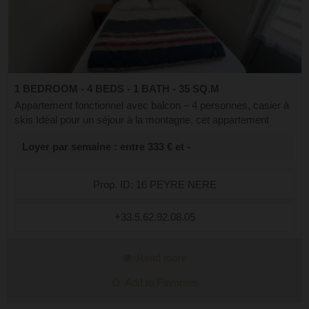
1 BEDROOM - 4 BEDS - 1 BATH - 35 SQ.M
Appartement fonctionnel avec balcon – 4 personnes, casier à
skis Idéal pour un séjour à la montagne, cet appartement
fonctionnel et bien agencé peut accueillir jusqu’à 4 personnes.
Loyer par semaine : entre 333 € et -
Parfait pour les...
Prop. ID: 16 PEYRE NERE
+33.5.62.92.08.05
Read more
Add to Favorites