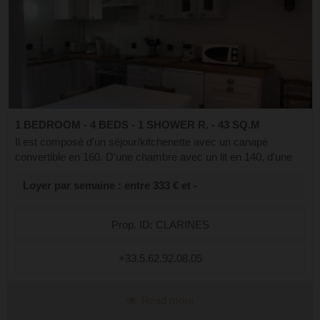
1 BEDROOM - 4 BEDS - 1 SHOWER R. - 43 SQ.M
Il est composé d'un séjour/kitchenette avec un canapé
convertible en 160. D'une chambre avec un lit en 140, d'une
salle d'eau, d'un wc indépendant. Vous pourrez profiter d’une
Loyer par semaine : entre 333 € et -
cheminée pour créer u...
Prop. ID: CLARINES
+33.5.62.92.08.05
Read more