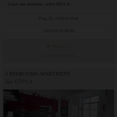
Loyer par semaine : entre 333 € et -
avec placard, d'une ...
Prop. ID: 2 AQUA VIVA
+33.5.62.92.08.05
Read more
Add to Favorites
3 BEDROOMS APARTMENT FOR HOLIDAY RENTAL IN CAUTERETS
dès
€599.4