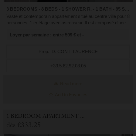
3 BEDROOMS - 8 BEDS - 1 SHOWER R. - 1 BATH - 95 SQ.M
Vaste et contemporain appartement situé au centre ville pour 8
personnes. 1 er étage avec ascenseur. Il est composé d'une
grande entrée, d'une chambre avec 4 lits superposés en 90,
Loyer par semaine : entre 599 € et -
d'une cuisine équi...
Prop. ID: CONTI LAURENCE
+33.5.62.92.08.05
Read more
Add to Favorites
1 BEDROOM APARTMENT FOR HOLIDAY RENTAL IN CAUTERETS
dès
€333.25