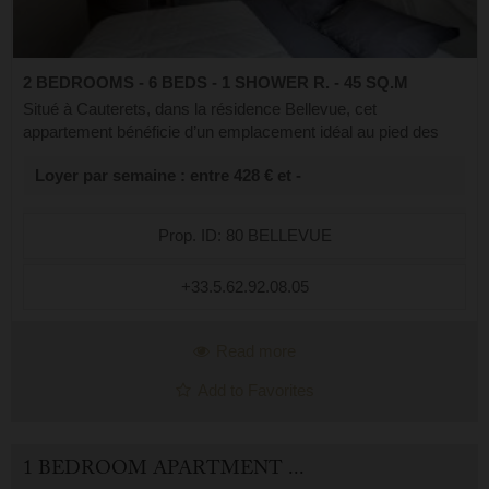
2 BEDROOMS - 6 BEDS - 1 SHOWER R. - 45 SQ.M
Situé à Cauterets, dans la résidence Bellevue, cet
appartement bénéficie d’un emplacement idéal au pied des
télécabines, parfait pour profiter pleinement du ski en hiver et
Loyer par semaine : entre 428 € et -
des magnifiques randonnées ...
Prop. ID: 80 BELLEVUE
+33.5.62.92.08.05
Read more
Add to Favorites
1 BEDROOM APARTMENT FOR HOLIDAY RENTAL IN CAUTERETS