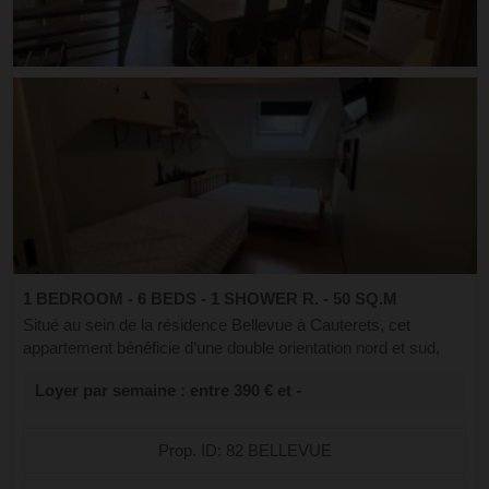
1 BEDROOM - 6 BEDS - 1 SHOWER R. - 50 SQ.M
Situé au sein de la résidence Bellevue à Cauterets, cet
appartement bénéficie d’une double orientation nord et sud,
offrant une vue dégagée sur les montagnes ainsi que sur une
Loyer par semaine : entre 390 € et -
cour intérieure calme. ...
Prop. ID: 82 BELLEVUE