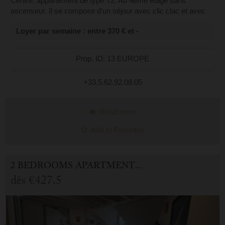
Centre, appartement de type T2. Au 4éme étage sans
ascenseur. Il se compose d'un séjour avec clic clac et avec
petit coin cuisine. Exposé Ouest belle vue que l'esplanade.
Loyer par semaine : entre 370 € et -
Une chambre avec un lit de...
Prop. ID: 13 EUROPE
+33.5.62.92.08.05
Read more
Add to Favorites
2 BEDROOMS APARTMENT FOR HOLIDAY RENTAL IN CAUTERETS
dès
€427.5