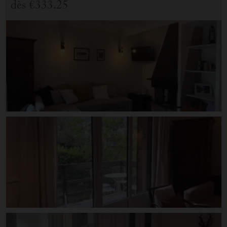
dès
€333.25