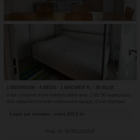
1 BEDROOM - 4 BEDS - 1 SHOWER R. - 39 SQ.M
Il est composé d'une entrée/cabine avec 2 lits 90 superposés,
d'un séjour/kitchenette entièrement équipé, d'une chambre
avec 2 lits 140 superposés, d'une salle d'eau et d'un wc
Loyer par semaine : entre 333 € et -
indépendant. Nos am...
Prop. ID: 38 BELLEVUE