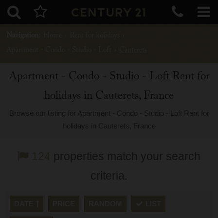
Navigation:
Home
›
Rent for holidays
›
Apartment - Condo - Studio - Loft
›
Cauterets
Apartment - Condo - Studio - Loft Rent for
holidays in Cauterets, France
Browse our listing for Apartment - Condo - Studio - Loft Rent for
holidays in Cauterets, France
124
properties match your search
criteria.
DATE
PRICE
RANDOM
LIST