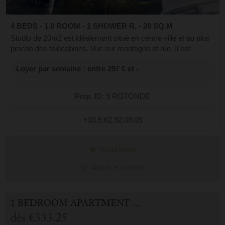
4 BEDS - 1.0 ROOM - 1 SHOWER R. - 20 SQ.M
Studio de 20m2 est idéalement situé en centre ville et au plus
proche des télécabines. Vue sur montagne et rue. Il est
composé d'une entrée avec placard, séjour/kitchennette avec
Loyer par semaine : entre 297 € et -
clic clac en 140, ...
Prop. ID: 9 ROTONDE
+33.5.62.92.08.05
Read more
Add to Favorites
1 BEDROOM APARTMENT FOR HOLIDAY RENTAL IN CAUTERETS
dès
€333.25