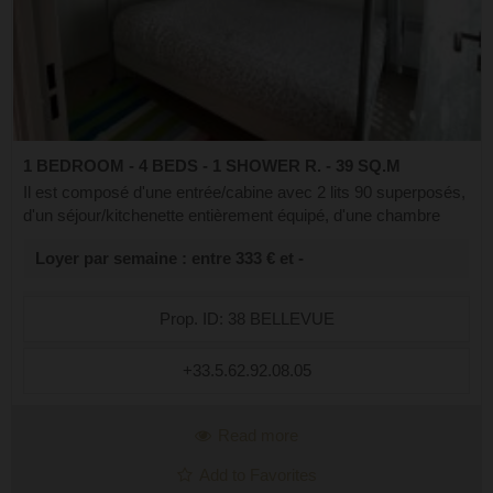
1 BEDROOM - 4 BEDS - 1 SHOWER R. - 39 SQ.M
Il est composé d'une entrée/cabine avec 2 lits 90 superposés,
d'un séjour/kitchenette entièrement équipé, d'une chambre
avec 2 lits 140 superposés, d'une salle d'eau et d'un wc
Loyer par semaine : entre 333 € et -
indépendant. Nos am...
Prop. ID: 38 BELLEVUE
+33.5.62.92.08.05
Read more
Add to Favorites