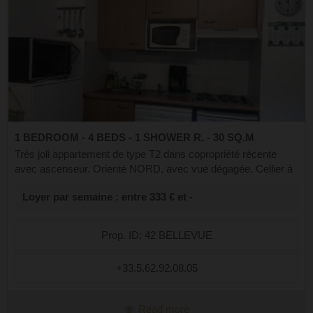
1 BEDROOM - 4 BEDS - 1 SHOWER R. - 30 SQ.M
Très joli appartement de type T2 dans copropriété récente
avec ascenseur. Orienté NORD, avec vue dégagée. Cellier à
skis n°42 et parking n°42 au sous-sol. Il est composé d'une
Loyer par semaine : entre 333 € et -
cabine avec 2 lits 9...
Prop. ID: 42 BELLEVUE
+33.5.62.92.08.05
Read more