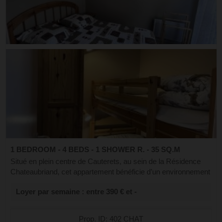
1 BEDROOM - 4 BEDS - 1 SHOWER R. - 35 SQ.M
Situé en plein centre de Cauterets, au sein de la Résidence
Chateaubriand, cet appartement bénéficie d’un environnement
calme, côté cour. La résidence est sécurisée (code d’entrée)
Loyer par semaine : entre 390 € et -
et dispose d’un asc...
Prop. ID: 402 CHAT