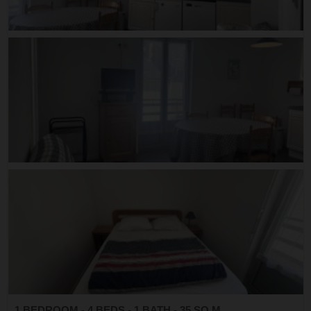
1 BEDROOM - 4 BEDS - 1 BATH - 35 SQ.M