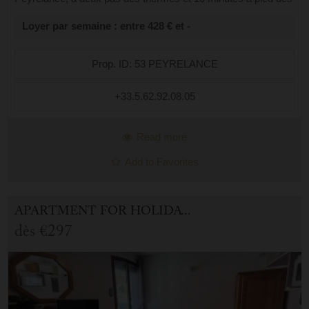
télécabines. Situé dans la résidence Peyrelance, à seulement
Loyer par semaine : entre 428 € et -
quelques minutes à p...
Prop. ID: 53 PEYRELANCE
+33.5.62.92.08.05
Read more
Add to Favorites
APARTMENT FOR HOLIDAY RENTAL IN CAUTERETS
dès
€297