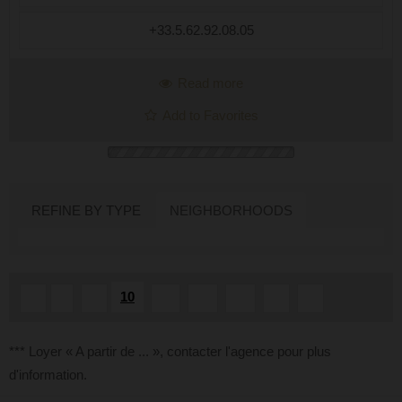
+33.5.62.92.08.05
Read more
Add to Favorites
REFINE BY TYPE
NEIGHBORHOODS
10
«
1
...
11
12
13
...
»
*** Loyer « A partir de ... », contacter l'agence pour plus
d'information.