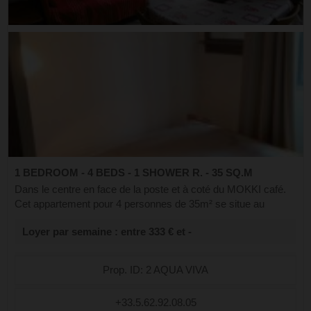
1 BEDROOM - 4 BEDS - 1 SHOWER R. - 35 SQ.M
Dans le centre en face de la poste et à coté du MOKKI café.
Cet appartement pour 4 personnes de 35m² se situe au
premier étage de la résidence Il se compose : d'une entrée
Loyer par semaine : entre 333 € et -
avec placard, d'une ...
Prop. ID: 2 AQUA VIVA
+33.5.62.92.08.05