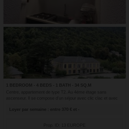
1 BEDROOM - 4 BEDS - 1 BATH - 34 SQ.M
Centre, appartement de type T2. Au 4éme étage sans
ascenseur. Il se compose d'un séjour avec clic clac et avec
petit coin cuisine. Exposé Ouest belle vue que l'esplanade.
Loyer par semaine : entre 370 € et -
Une chambre avec un lit de...
Prop. ID: 13 EUROPE