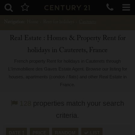
Navigation:
Home
›
Rent for holidays
›
Cauterets
Real Estate : Homes & Property Rent for
holidays in Cauterets, France
French property Rent for holidays in Cauterets through
L'Immobiliere des Gaves Estate Agent. Browse our listing for
houses, apartments (condos / flats) and other Real Estate in
France.
128
properties match your search
criteria.
DATE
PRICE
RANDOM
LIST