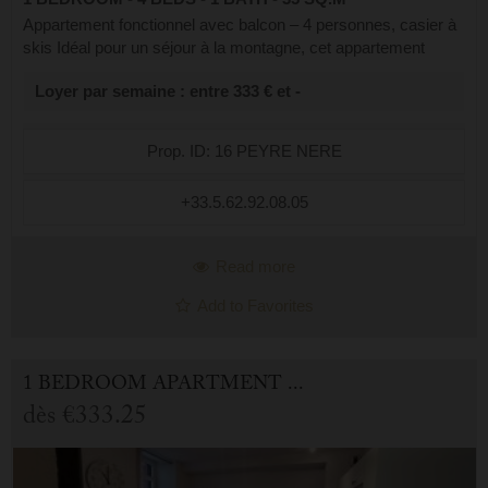
Appartement fonctionnel avec balcon – 4 personnes, casier à
skis Idéal pour un séjour à la montagne, cet appartement
fonctionnel et bien agencé peut accueillir jusqu’à 4 personnes.
Loyer par semaine : entre 333 € et -
Parfait pour les...
Prop. ID: 16 PEYRE NERE
+33.5.62.92.08.05
Read more
Add to Favorites
1 BEDROOM APARTMENT FOR HOLIDAY RENTAL IN CAUTERETS
dès
€333.25