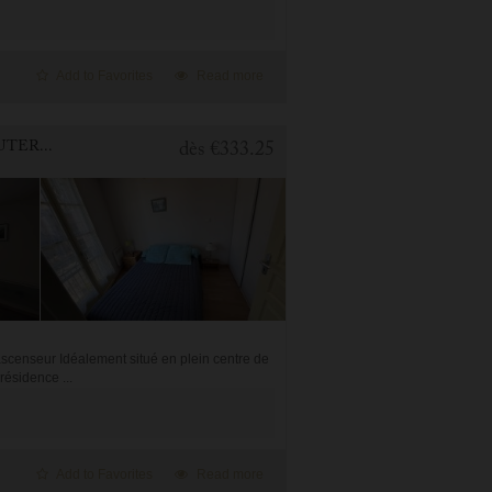
Add to Favorites
Read more
1 BEDROOM APARTMENT FOR HOLIDAY RENTAL IN CAUTERETS
dès
€333.25
censeur Idéalement situé en plein centre de
résidence ...
Add to Favorites
Read more