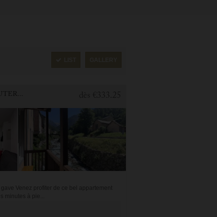
LIST
GALLERY
1 BEDROOM APARTMENT FOR HOLIDAY RENTAL IN CAUTERETS
dès
€333.25
gave Venez profiter de ce bel appartement
 minutes à pie...