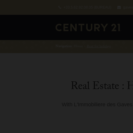
+33.5.62.92.08.05
(BUREAU)
gaves
Navigation:
Home
›
Rent for holidays
Real Estate : 
With L'Immobiliere des Gaves E