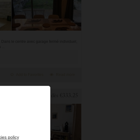
. Dans le centre avec garage fermé individuel,
...
Add to Favorites
Read more
1 BEDROOM APARTMENT FOR HOLIDAY RENTAL IN CAUTERETS
dès
€333.25
ies policy