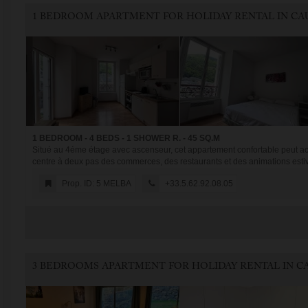
1 BEDROOM - 4 BEDS - 1 SHOWER R. - 45 SQ.M
Situé au 4éme étage avec ascenseur, cet appartement confortable peut acc
centre à deux pas des commerces, des restaurants et des animations estiva
Prop. ID: 5 MELBA
+33.5.62.92.08.05