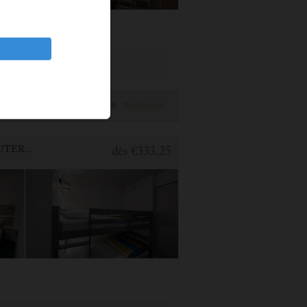
Add to Favorites
Read more
1 BEDROOM APARTMENT FOR HOLIDAY RENTAL IN CAUTERETS
dès
€333.25