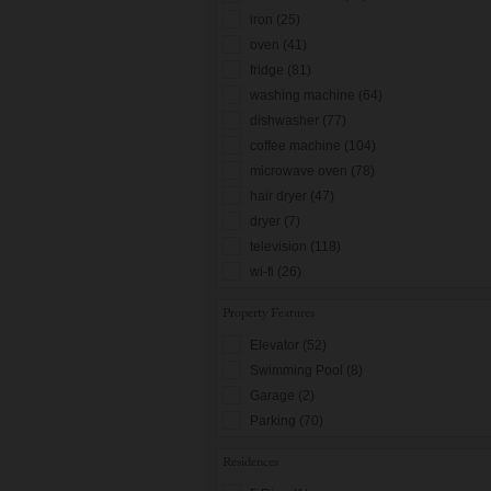
iron (25)
oven (41)
fridge (81)
washing machine (64)
dishwasher (77)
coffee machine (104)
microwave oven (78)
hair dryer (47)
dryer (7)
television (118)
wi-fi (26)
Property Features
Elevator (52)
Swimming Pool (8)
Garage (2)
Parking (70)
Residences