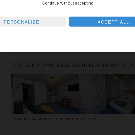
Continue without accepting
1 BEDROOM - 4 BEDS - 1 BATH - 32 SQ.M
PERSONALIZE
ACCEPT ALL
Prop. ID: 407 CHATEAUBRIAND
+33.5.62.92.08.05
1 BEDROOM - 4 BEDS - 1 SHOWER R. - 33 SQ.M