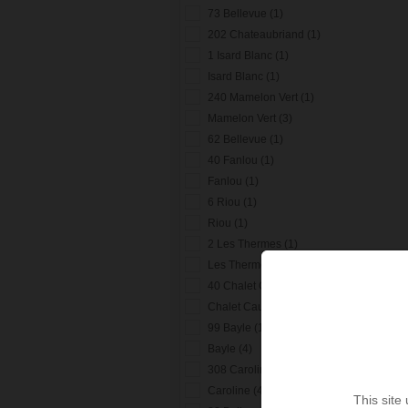
73 Bellevue (1)
202 Chateaubriand (1)
1 Isard Blanc (1)
Isard Blanc (1)
240 Mamelon Vert (1)
Mamelon Vert (3)
62 Bellevue (1)
40 Fanlou (1)
Fanlou (1)
6 Riou (1)
Riou (1)
2 Les Thermes (1)
Les Thermes (1)
40 Chalet Cauterets (1)
Chalet Cauterets (1)
99 Bayle (1)
Bayle (4)
308 Caroline (1)
Caroline (4)
This site