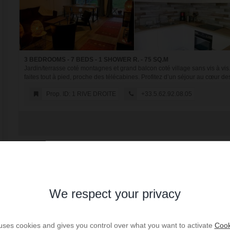
3 BEDROOMS - 7 BEDS - 1 SHOWER R. - 75 SQ.M
Jardin/terrasse coté montagnes et grand balcon coté village sans vis à vis
faites tout à pied, proche des télécabines. Profitez d’un séjour au cœur des 
Prop. ID: 1 RIVE DROITE
+33.5.62.92.08.05
We respect your privacy
 uses cookies and gives you control over what you want to activate
Cook