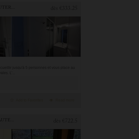
1 BEDROOM APARTMENT FOR HOLIDAY RENTAL IN CAUTERETS
dès
€333.25
ueillir jusqu'à 5 personnes et vous place au
les. L’...
Add to Favorites
Read more
3 BEDROOMS APARTMENT FOR HOLIDAY RENTAL IN CAUTERETS
dès
€722.5