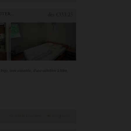
1 BEDROOM APARTMENT FOR HOLIDAY RENTAL IN CAUTERETS
dès
€333.25
o, lave vaisselle, d'une cafetière à filtre,
Add to Favorites
Read more