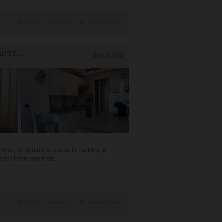
Add to Favorites
Read more
2 BEDROOMS APARTMENT FOR HOLIDAY RENTAL IN CAUTERETS
dès
€390
nu, niché dans la rue de la Raillère, à
des fameuses tourt...
Add to Favorites
Read more