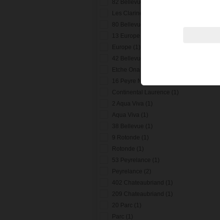
82 Bellevue (1)
Les Clarines (2)
80 Bellevue (1)
13 Europe (1)
Europe (1)
42 Bellevue (1)
Etche Ona (1)
16 Peyre Nere (1)
Continental Laurence (1)
2 Aqua Viva (1)
Aqua Viva (1)
38 Bellevue (1)
9 Rotonde (1)
Rotonde (1)
53 Peyrelance (1)
Peyrelance (2)
402 Chateaubriand (1)
209 Chateaubriand (1)
20 Parc (1)
Parc (1)