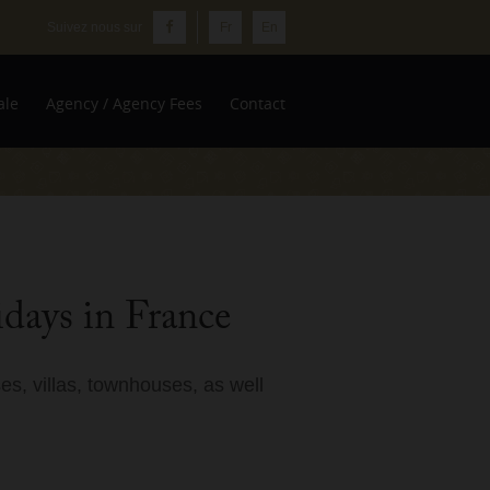
Fr
En
ale
Agency / Agency Fees
Contact
idays in France
es, villas, townhouses, as well