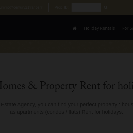
.immo@century21france.fr
Prop. ID:
Holiday Rentals
For S
Homes & Property Rent for hol
state Agency, you can find your perfect property : hous
as apartments (condos / flats) Rent for holidays.