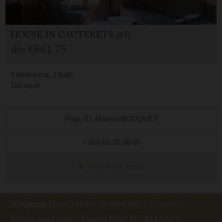
HOUSE
IN
CAUTERETS (65)
dès
€861.75
3 bedrooms, 1 bath
110 sq.m
Prop. ID: Maison BOUQUET
+33.5.62.92.08.05
View more details
Navigation:
Home
›
Hautes-Pyrénées (65)
›
Cauterets
›
Holiday rental house
›
Property ID:27 PEYRELANCE