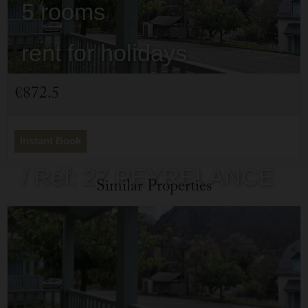
5 rooms
rent for holidays
Cauterets
€872.5
- 65110
Instant Book
/ Réf: 27 PEYRELANCE
Similar Properties