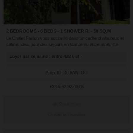
2 BEDROOMS - 6 BEDS - 1 SHOWER R. - 50 SQ.M
Le Chalet Fanlou vous accueille dans un cadre chaleureux et
calme, idéal pour des séjours en famille ou entre amis. Ce
chalet en duplex de 50 m² allie confort, fonctionnalité et
Loyer par semaine : entre 428 € et -
charme de la montagne ...
Prop. ID: 40 FANLOU
+33.5.62.92.08.05
Read more
Add to Favorites