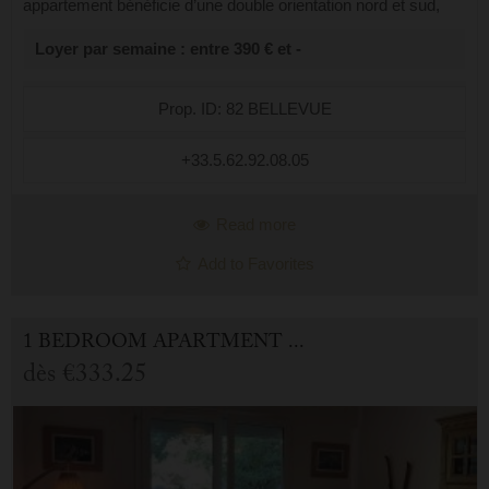
appartement bénéficie d’une double orientation nord et sud,
offrant une vue dégagée sur les montagnes ainsi que sur une
Loyer par semaine : entre 390 € et -
cour intérieure calme. ...
Prop. ID: 82 BELLEVUE
+33.5.62.92.08.05
Read more
Add to Favorites
1 BEDROOM APARTMENT FOR HOLIDAY RENTAL IN CAUTERETS
dès
€333.25