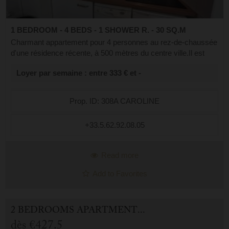
1 BEDROOM - 4 BEDS - 1 SHOWER R. - 30 SQ.M
Charmant appartement pour 4 personnes au rez-de-chaussée
d'une résidence récente, à 500 mètres du centre ville.Il est
composé d'un séjour/kitchenette donnant sur la terrasse
Loyer par semaine : entre 333 € et -
exposé sud. Vue imprenab...
Prop. ID: 308A CAROLINE
+33.5.62.92.08.05
Read more
Add to Favorites
2 BEDROOMS APARTMENT FOR HOLIDAY RENTAL IN CAUTERETS
dès
€427.5