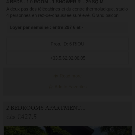
4 BEDS - 1.0 ROOM - 1 SHOWER R. - 29 SQ.M
A deux pas des télécabines et du centre thermoludique, studio
4 personnes en rez-de-chaussée surélevé. Grand balcon,
emplacement de parking extérieur. Cellier à skis. Il est
Loyer par semaine : entre 297 € et -
composé d'une entrée, d...
Prop. ID: 6 RIOU
+33.5.62.92.08.05
Read more
Add to Favorites
2 BEDROOMS APARTMENT FOR HOLIDAY RENTAL IN CAUTERETS
dès
€427.5