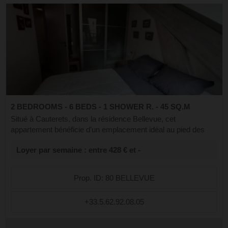
2 BEDROOMS - 6 BEDS - 1 SHOWER R. - 45 SQ.M
Situé à Cauterets, dans la résidence Bellevue, cet
appartement bénéficie d’un emplacement idéal au pied des
télécabines, parfait pour profiter pleinement du ski en hiver et
Loyer par semaine : entre 428 € et -
des magnifiques randonnées ...
Prop. ID: 80 BELLEVUE
+33.5.62.92.08.05