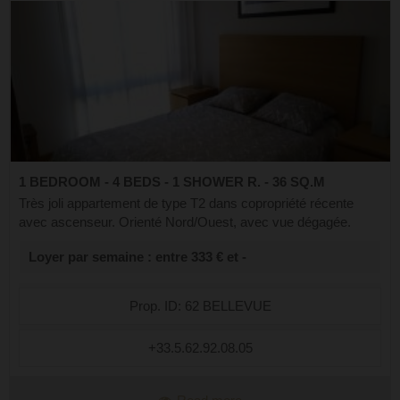
1 BEDROOM - 4 BEDS - 1 SHOWER R. - 36 SQ.M
Très joli appartement de type T2 dans copropriété récente
avec ascenseur. Orienté Nord/Ouest, avec vue dégagée.
Cellier à skis n°62 et parking n°62 au sous-sol. Il est composé
Loyer par semaine : entre 333 € et -
d'une cabine fermée ...
Prop. ID: 62 BELLEVUE
+33.5.62.92.08.05