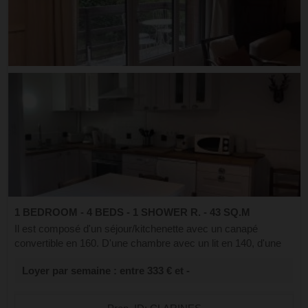
1 BEDROOM - 4 BEDS - 1 SHOWER R. - 43 SQ.M
Il est composé d'un séjour/kitchenette avec un canapé
convertible en 160. D'une chambre avec un lit en 140, d'une
salle d'eau, d'un wc indépendant. Vous pourrez profiter d’une
Loyer par semaine : entre 333 € et -
cheminée pour créer u...