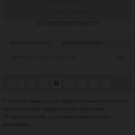
Read more
Add to Favorites
HOLIDAY RENTALS
NEIGHBORHOODS
Apartment - Condo - Studio - Loft
128
11
«
1
...
10
12
13
...
»
** Hors frais d'agence. Loyer charges comprises sauf erreur ou
omission, contacter l'agence pour plus d'information.
*** Loyer « A partir de ... », contacter l'agence pour plus
d'information.