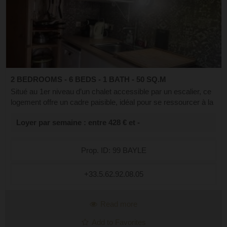
2 BEDROOMS - 6 BEDS - 1 BATH - 50 SQ.M
Situé au 1er niveau d’un chalet accessible par un escalier, ce
logement offre un cadre paisible, idéal pour se ressourcer à la
montagne. Exposé Est et Ouest. Vous apprécierez également
Loyer par semaine : entre 428 € et -
ses extérieu...
Prop. ID: 99 BAYLE
+33.5.62.92.08.05
Read more
Add to Favorites