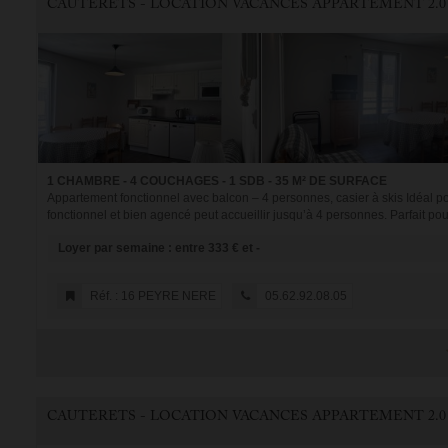
CAUTERETS - LOCATION VACANCES APPARTEMENT 2.0
1 CHAMBRE - 4 COUCHAGES - 1 SDB - 35 M² DE SURFACE
Appartement fonctionnel avec balcon – 4 personnes, casier à skis Idéal p
fonctionnel et bien agencé peut accueillir jusqu’à 4 personnes. Parfait pour
Loyer par semaine : entre 333 € et -
Réf. : 16 PEYRE NERE
05.62.92.08.05
CAUTERETS - LOCATION VACANCES APPARTEMENT 2.0