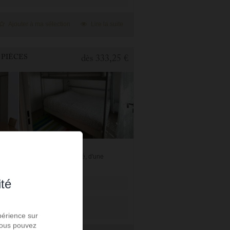
Ajouter à ma sélection
Lire la suite
 PIÈCES
dès
333,25 €
/kitchenette entièrement équipé, d'une
ant. Nos ami...
ité
périence sur
 Vous pouvez