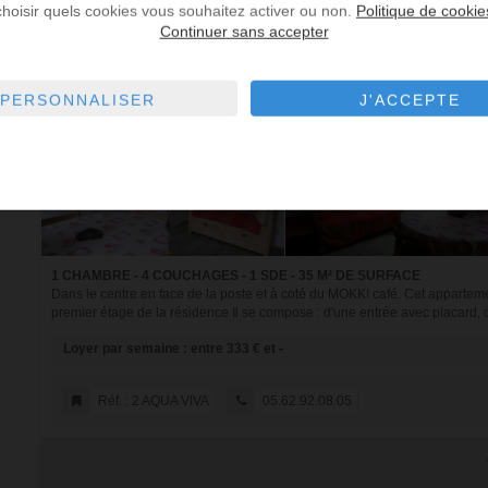
choisir quels cookies vous souhaitez activer ou non.
Politique de cookie
Continuer sans accepter
CAUTERETS - LOCATION VACANCES APPARTEMENT 2.0
PERSONNALISER
J'ACCEPTE
1 CHAMBRE - 4 COUCHAGES - 1 SDE - 35 M² DE SURFACE
Dans le centre en face de la poste et à coté du MOKKI café. Cet apparte
premier étage de la résidence Il se compose : d'une entrée avec placard, d
Loyer par semaine : entre 333 € et -
Réf. : 2 AQUA VIVA
05.62.92.08.05