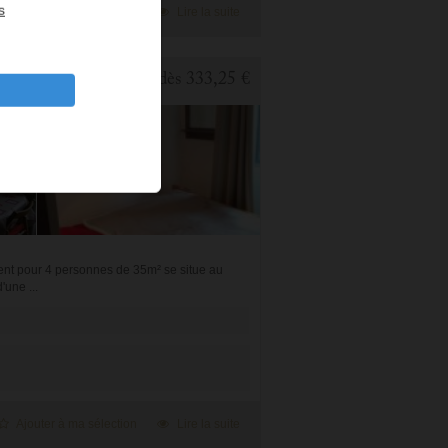
s
Ajouter à ma sélection
Lire la suite
 PIÈCES
dès
333,25 €
ment pour 4 personnes de 35m² se situe au
'une ...
Ajouter à ma sélection
Lire la suite