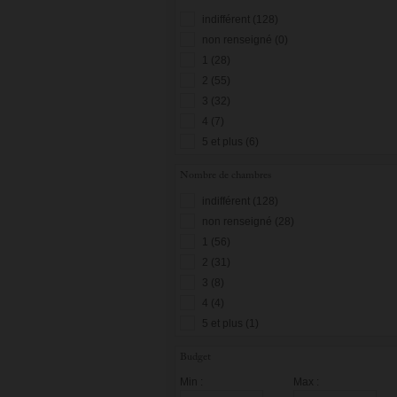
indifférent (128)
non renseigné (0)
1 (28)
2 (55)
3 (32)
4 (7)
5 et plus (6)
Nombre de chambres
indifférent (128)
non renseigné (28)
1 (56)
2 (31)
3 (8)
4 (4)
5 et plus (1)
Budget
Min :
Max :