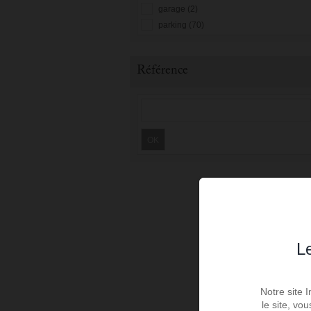
garage (2)
parking (70)
Référence
OK
Le
Notre site 
le site, vo