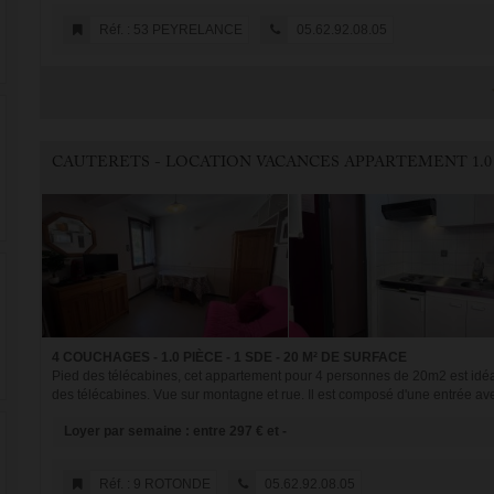
Réf. : 53 PEYRELANCE
05.62.92.08.05
CAUTERETS - LOCATION VACANCES APPARTEMENT 1.0
4 COUCHAGES - 1.0 PIÈCE - 1 SDE - 20 M² DE SURFACE
Pied des télécabines, cet appartement pour 4 personnes de 20m2 est idéal
des télécabines. Vue sur montagne et rue. Il est composé d'une entrée ave
Loyer par semaine : entre 297 € et -
Réf. : 9 ROTONDE
05.62.92.08.05