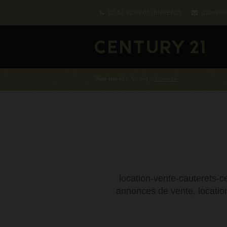
05.62.92.08.05
(BUREAU)
gaves.im
Vous êtes ici :
Accueil
›
Cauterets
location-vente-cauterets-c
annonces de vente, locatio