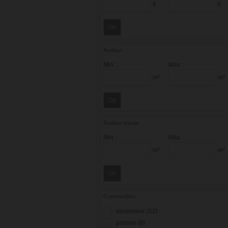
€
€
OK
Surface
Min :
Max :
m²
m²
OK
Surface terrain
Min :
Max :
m²
m²
OK
Commodités
ascenseur (52)
piscine (8)