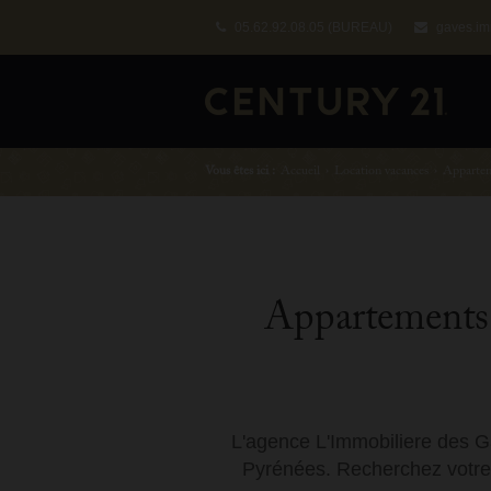
05.62.92.08.05
(BUREAU)
gaves.im
Vous êtes ici :
Accueil
›
Location vacances
›
Appartem
Appartements -
L'agence L'Immobiliere des Ga
Pyrénées. Recherchez votre 