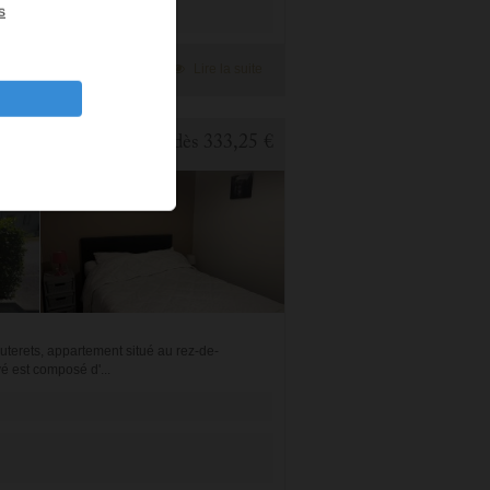
s
Ajouter à ma sélection
Lire la suite
 PIÈCES
dès
333,25 €
uterets, appartement situé au rez-de-
é est composé d'...