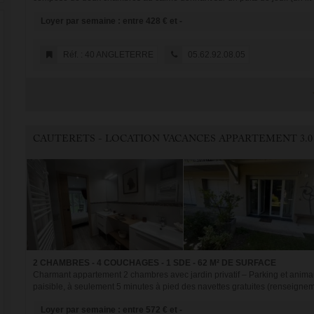
Loyer par semaine : entre 428 € et -
Réf. : 40 ANGLETERRE
05.62.92.08.05
CAUTERETS - LOCATION VACANCES APPARTEMENT 3.0
2 CHAMBRES - 4 COUCHAGES - 1 SDE - 62 M² DE SURFACE
Charmant appartement 2 chambres avec jardin privatif – Parking et anim
paisible, à seulement 5 minutes à pied des navettes gratuites (renseignemen
Loyer par semaine : entre 572 € et -