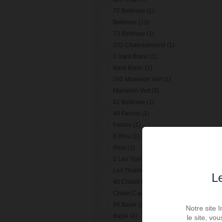
72 Bellevue (1)
Bellevue (13)
73 Bellevue (1)
202 Chateaubriand (1)
1 Isard Blanc (1)
Isard Blanc (1)
240 Mamelon Vert (1)
Mamelon Vert (3)
62 Bellevue (1)
40 Fanlou (1)
Fanlou (1)
6 Riou (1)
Riou (1)
2 Les Thermes (1)
Les Thermes (1)
Le
40 Chalet Cauterets (1)
Chalet Cauterets (1)
99 Bayle (1)
Notre site 
Bayle (4)
le site, vo