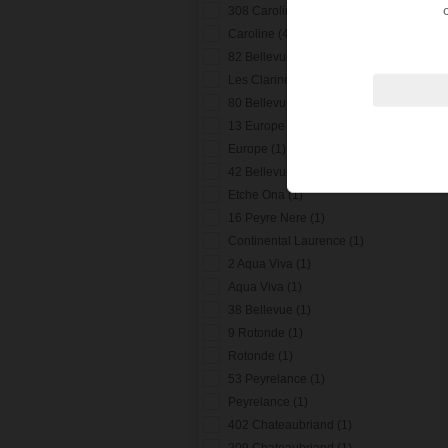
308 Caroline (1)
Caroline (4)
82 Bellevue (1)
Les Clarines (2)
80 Bellevue (1)
13 Europe (1)
Europe (1)
42 Bellevue (1)
Etche Ona (1)
16 Peyre Nere (1)
Continental Laurence (1)
2 Aqua Viva (1)
Aqua Viva (1)
38 Bellevue (1)
9 Rotonde (1)
Rotonde (1)
53 Peyrelance (1)
Peyrelance (1)
402 Chateaubriand (1)
209 Chateaubriand (1)