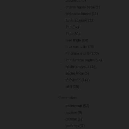
barbecue (3)
chaise haute bébé (1)
détecteur fumée (11)
fer à repasser (23)
four (37)
frigo (80)
lave linge (60)
lave vaisselle (73)
machine à café (100)
four à micro ondes (74)
sèche cheveux (46)
sèche linge (5)
télévision (114)
wi-fi (25)
Commodités
ascenseur (52)
piscine (8)
garage (1)
parking (67)