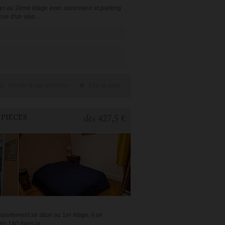
go au 2éme étage avec ascenseur et parking
se d'un séjo...
Ajouter à ma sélection
Lire la suite
 PIÈCES
dès
427,5 €
artement se situe au 1er étage, il se
n 140 dans la ...