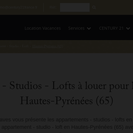
mo@century21france.fr
Réf.:
Location Vacances
Services
CENTURY 21
ent - Studio - Loft
›
Hautes-Pyrénées (65)
 Studios - Lofts à louer pour 
Hautes-Pyrénées (65)
ves vous présente les appartements - studios - lofts e
appartement - studio - loft en Hautes-Pyrénées (65) ave