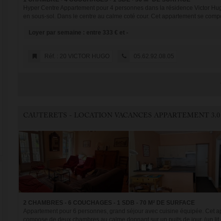
Hyper Centre Appartement pour 4 personnes dans la résidence Victor Hu
en sous-sol. Dans le centre au calme coté cour. Cet appartement se compo
Loyer par semaine : entre 333 € et -
Réf. : 20 VICTOR HUGO
05.62.92.08.05
CAUTERETS - LOCATION VACANCES APPARTEMENT 3.0
2 CHAMBRES - 6 COUCHAGES - 1 SDB - 70 M² DE SURFACE
Appartement pour 6 personnes, grand séjour avec cuisine équipée. Cet app
compose de deux chambres au calme donnant sur un puits de jour. (un lit e