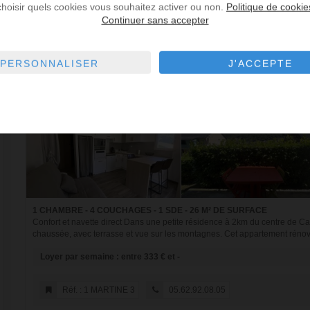
Réf. : 24 BELLEVUE
05.62.92.08.05
choisir quels cookies vous souhaitez activer ou non.
Politique de cookie
Continuer sans accepter
PERSONNALISER
J'ACCEPTE
CAUTERETS - LOCATION VACANCES APPARTEMENT 2.0
1 CHAMBRE - 4 COUCHAGES - 1 SDE - 26 M² DE SURFACE
Confort et navette direct Dans une petite résidence à 2km du centre de Ca
chaussée, avec terrasse et vue sur les montagnes. Cet appartement rénov
Loyer par semaine : entre 333 € et -
Réf. : 1 MARTINE 3
05.62.92.08.05