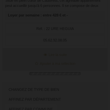
Situé en plein cœur de Cauterets, cet agréable appartement
peut accueillir jusqu’à 6 personnes. Il se compose de deux
grandes chambres équipées de lits en 140 cm, ainsi que d’un
Loyer par semaine : entre 428 € et -
séjour lumineux avec c...
Réf. : 22 URE HEGUIA
05.62.92.08.05
Lire la suite
Ajouter à ma sélection
CHANGEZ DE TYPE DE BIEN
AFFINEZ PAR DÉPARTEMENT
AFFINEZ PAR COMMUNE