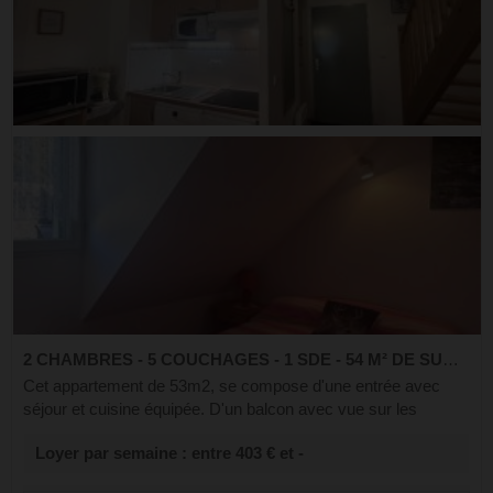
2 CHAMBRES - 5 COUCHAGES - 1 SDE - 54 M² DE SURFACE
Cet appartement de 53m2, se compose d'une entrée avec
séjour et cuisine équipée. D'un balcon avec vue sur les
montagnes et sur l'avenue du mamelon vert. A l'étage deux
Loyer par semaine : entre 403 € et -
chambres avec chacune des lit...