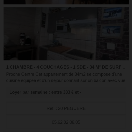
1 CHAMBRE - 4 COUCHAGES - 1 SDE - 34 M² DE SURFACE
Proche Centre Cet appartement de 34m2 se compose d'une
cuisine équipée et d'un séjour donnant sur un balcon avec vue
sur le gave et les montagnes. Il dispose d'une chambre avec
Loyer par semaine : entre 333 € et -
un lit en 140, d'un...
Réf. : 20 PEGUERE
05.62.92.08.05