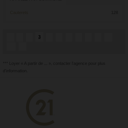
Cauterets
128
3
«
1
2
4
5
6
7
8
9
...
10
»
*** Loyer « A partir de ... », contacter l'agence pour plus
d'information.