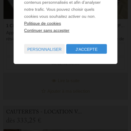
contenus personnalisés et afin d’analyser
notre trafic. Vous pouvez choisir quels
cookies vous souhaitez activer ou non.
Politique de cookies
1 CHAMBRE - 4 COUCHAGES - 1 SDB - 35 M² DE SURFACE
Continuer sans accepter
Appartement avec vue montagne – Centre de Cauterets,
résidence avec ascenseur Idéalement situé en plein centre de
Cauterets, cet appartement confortable vous accueille au 1er
PERSONNALISER
J'ACCEPTE
Réf. : 1 Denise Bernet
étage d’une résidence ...
05.62.92.08.05
Lire la suite
Ajouter à ma sélection
CAUTERETS - LOCATION VACANCES APPARTEMENT 2.0 PIÈCES
dès
333,25 €