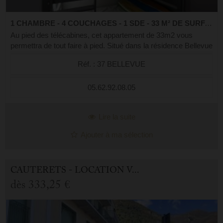
1 CHAMBRE - 4 COUCHAGES - 1 SDE - 33 M² DE SURFACE
Au pied des télécabines, cet appartement de 33m2 vous
permettra de tout faire à pied. Situé dans la résidence Bellevue
au 1er étage avec ascenseur. Il se compose d'une chambre
Réf. : 37 BELLEVUE
avec un lit en 140. D...
05.62.92.08.05
Lire la suite
Ajouter à ma sélection
CAUTERETS - LOCATION VACANCES APPARTEMENT 2.0 PIÈCES
dès
333,25 €