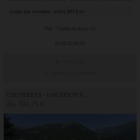
séjour cuisine très fonctionnel et d'un lit escamotable vertical
Loyer par semaine : entre 297 € et -
facile d’installatio...
Réf. : Chalet du Bayle 23
05.62.92.08.05
Lire la suite
Ajouter à ma sélection
CAUTERETS - LOCATION VACANCES APPARTEMENT 3.0 PIÈCES
dès
703,75 €