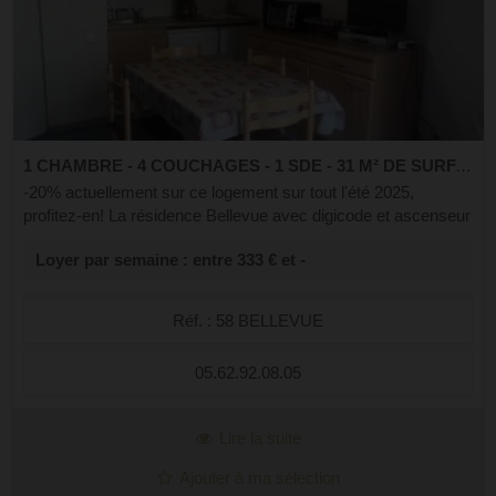
1 CHAMBRE - 4 COUCHAGES - 1 SDE - 31 M² DE SURFACE
-20% actuellement sur ce logement sur tout l'été 2025,
profitez-en! La résidence Bellevue avec digicode et ascenseur
est situé à environ 200m à pied des Thermes. Idéale pour la
Loyer par semaine : entre 333 € et -
cure en plein ce...
Réf. : 58 BELLEVUE
05.62.92.08.05
Lire la suite
Ajouter à ma sélection