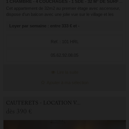
1 CHAMBRE - 4 COUCHAGES - 1 SDE - 32 M² DE SURFACE
Cet appartement de 32m2 au premier étage avec ascenseur,
dispose d'un balcon avec une jolie vue sur le village et les
montagnes, il est à 300m des télécabines. Il se compose
Loyer par semaine : entre 333 € et -
d'une salle d'eau réno...
Réf. : 101 HRL
05.62.92.08.05
Lire la suite
Ajouter à ma sélection
CAUTERETS - LOCATION VACANCES APPARTEMENT 2.0 PIÈCES
dès
390 €