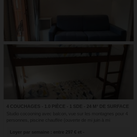
4 COUCHAGES - 1.0 PIÈCE - 1 SDE - 24 M² DE SURFACE
Studio cocooning avec balcon, vue sur les montagnes pour 4
personnes, piscine chauffée (ouverte de mi juin à mi
septembre) et une navette au pied de la résidence – À 8
Loyer par semaine : entre 297 € et -
minutes à pied des télécabines! ...