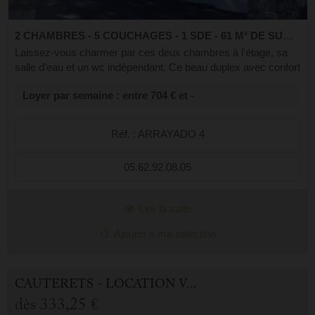
2 CHAMBRES - 5 COUCHAGES - 1 SDE - 61 M² DE SURFACE
Laissez-vous charmer par ces deux chambres à l'étage, sa
salle d'eau et un wc indépendant. Ce beau duplex avec confort
cuisine équipée, séjour télévision et balcon au calme vous
Loyer par semaine : entre 704 € et -
séduiront. Il se si...
Réf. : ARRAYADO 4
05.62.92.08.05
Lire la suite
Ajouter à ma sélection
CAUTERETS - LOCATION VACANCES APPARTEMENT 2.0 PIÈCES
dès
333,25 €