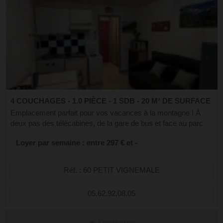
4 COUCHAGES - 1.0 PIÈCE - 1 SDB - 20 M² DE SURFACE
Emplacement parfait pour vos vacances à la montagne ! À
deux pas des télécabines, de la gare de bus et face au parc
national, ce sudio fonctionnel de 20m2, vous offre tout le
Loyer par semaine : entre 297 € et -
nécessaire pour un séj...
Réf. : 60 PETIT VIGNEMALE
05.62.92.08.05
Lire la suite