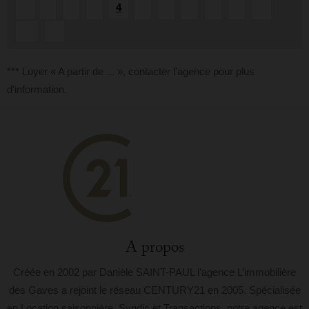
4
«
1
2
3
5
6
7
8
9
...
10
»
*** Loyer « A partir de ... », contacter l'agence pour plus
d'information.
A propos
Créée en 2002 par Danièle SAINT-PAUL l’agence L’immobilière
des Gaves a rejoint le réseau CENTURY21 en 2005. Spécialisée
en Location saisonnière, Syndic et Transactions, notre agence est