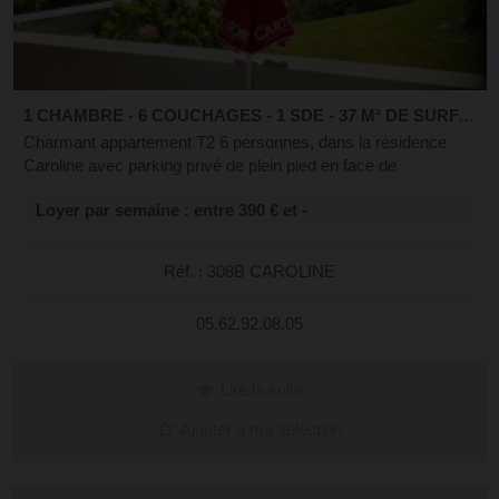
1 CHAMBRE - 6 COUCHAGES - 1 SDE - 37 M² DE SURFACE
Charmant appartement T2 6 personnes, dans la résidence
Caroline avec parking privé de plein pied en face de
l'appartement. Il se compose d'une chambre avec un lit en
Loyer par semaine : entre 390 € et -
140 et des rangements. D'une alcô...
Réf. : 308B CAROLINE
05.62.92.08.05
Lire la suite
Ajouter à ma sélection