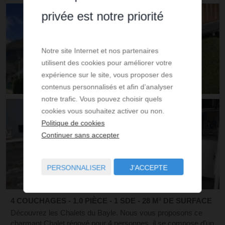
privée est notre priorité
Notre site Internet et nos partenaires
utilisent des cookies pour améliorer votre
expérience sur le site, vous proposer des
contenus personnalisés et afin d’analyser
notre trafic. Vous pouvez choisir quels
cookies vous souhaitez activer ou non.
Politique de cookies
Continuer sans accepter
PERSONNALISER
J'ACCEPTE
4 COUCHAGES - 1.0 PIÈCE - 1 SDE - 28 M² DE SURFACE
Découvrez les Chalets du Bayle. Nous vous proposons ce
charmant Chalet rénové pour 4 personnes, il se compose d'un