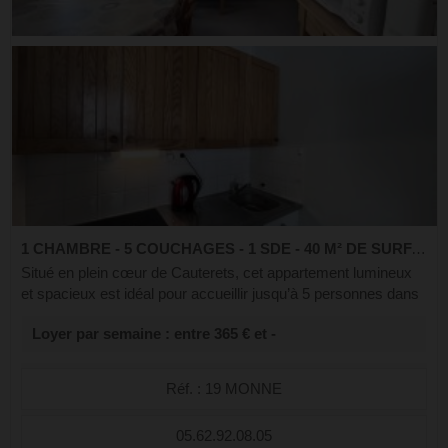
1 CHAMBRE - 5 COUCHAGES - 1 SDE - 40 M² DE SURFACE
Situé en plein cœur de Cauterets, cet appartement lumineux
et spacieux est idéal pour accueillir jusqu’à 5 personnes dans
un cadre chaleureux et pratique, à proximité immédiate des
Loyer par semaine : entre 365 € et -
commerces, des ther...
Réf. : 19 MONNE
05.62.92.08.05