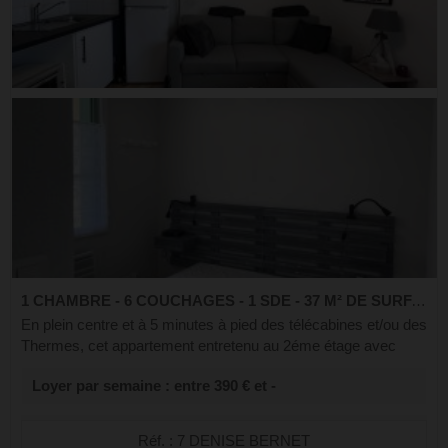
1 CHAMBRE - 6 COUCHAGES - 1 SDE - 37 M² DE SURFACE
En plein centre et à 5 minutes à pied des télécabines et/ou des
Thermes, cet appartement entretenu au 2éme étage avec
ascenseur ce compose d'une grande terrasse coté Ouest,
Loyer par semaine : entre 390 € et -
d'un séjour cuisine équipée...
Réf. : 7 DENISE BERNET