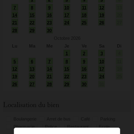
7
8
9
10
11
12
13
14
15
16
17
18
19
20
21
22
23
24
25
26
27
28
29
30
Octobre 2026
Lu
Ma
Me
Je
Ve
Sa
Di
1
2
3
4
5
6
7
8
9
10
11
12
13
14
15
16
17
18
19
20
21
22
23
24
25
26
27
28
29
30
31
Localisation du bien
Boulangerie
Arret de bus
Café
Parking
Pharmacie
Police
Restaurant
Ecole