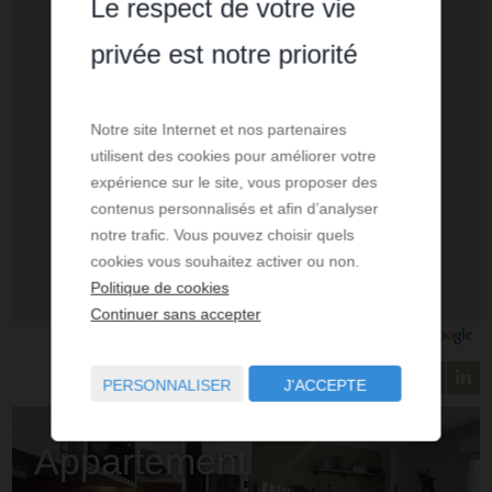
Le respect de votre vie
privée est notre priorité
Notre site Internet et nos partenaires
utilisent des cookies pour améliorer votre
expérience sur le site, vous proposer des
contenus personnalisés et afin d’analyser
notre trafic. Vous pouvez choisir quels
cookies vous souhaitez activer ou non.
Politique de cookies
Continuer sans accepter
PERSONNALISER
J'ACCEPTE
Appartement