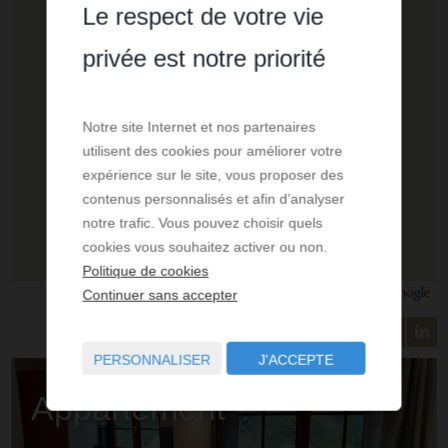
Le respect de votre vie
privée est notre priorité
Notre site Internet et nos partenaires
utilisent des cookies pour améliorer votre
expérience sur le site, vous proposer des
contenus personnalisés et afin d’analyser
notre trafic. Vous pouvez choisir quels
cookies vous souhaitez activer ou non.
Politique de cookies
Continuer sans accepter
PERSONNALISER
J'ACCEPTE
Appartement