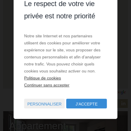
Le respect de votre vie
privée est notre priorité
Notre site Internet et nos partenaires
utilisent des cookies pour améliorer votre
expérience sur le site, vous proposer des
contenus personnalisés et afin d’analyser
notre trafic. Vous pouvez choisir quels
cookies vous souhaitez activer ou non.
Politique de cookies
Continuer sans accepter
PERSONNALISER
J'ACCEPTE
Appartement