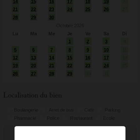
14
15
16
17
18
19
20
21
22
23
24
25
26
27
28
29
30
Octobre 2026
Lu
Ma
Me
Je
Ve
Sa
Di
1
2
3
4
5
6
7
8
9
10
11
12
13
14
15
16
17
18
19
20
21
22
23
24
25
26
27
28
29
30
31
Localisation du bien
Boulangerie
Arret de bus
Café
Parking
Pharmacie
Police
Restaurant
Ecole