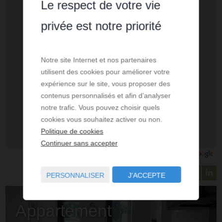
Le respect de votre vie
privée est notre priorité
Notre site Internet et nos partenaires
utilisent des cookies pour améliorer votre
expérience sur le site, vous proposer des
contenus personnalisés et afin d’analyser
notre trafic. Vous pouvez choisir quels
cookies vous souhaitez activer ou non.
Politique de cookies
Continuer sans accepter
PERSONNALISER
J'ACCEPTE
Appartement