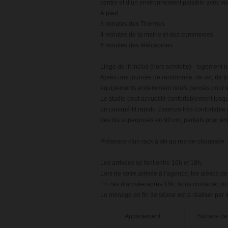
centre et d’un environnement paisible avec v
À pied :
3 minutes des Thermes
4 minutes de la mairie et des commerces
6 minutes des télécabines
Linge de lit inclus (hors serviette) - logement
Après une journée de randonnée, de ski, de tr
équipements entièrement neufs pensés pour vo
Le studio peut accueillir confortablement jus
un canapé-lit rapido Essenza très confortable
des lits superposés en 90 cm, parfaits pour en
Présence d'un rack à ski au rez-de-chaussée.
Les arrivées se font entre 16h et 18h.
Lors de votre arrivée à l’agence, les alèses de 
En cas d’arrivée après 18h, nous contacter, no
Le ménage de fin de séjour est à réaliser par l
Appartement
Surface de