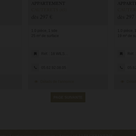
APPARTEMENT
APPART
CAUTERETS (65)
CAUTERE
dès
297 €
dès
297 
1.0 pièce, 1 sde
1.0 pièce, 
25 m² de surface
19 m² de s
Réf. : 18 WILSON
Réf. :
05.62.92.08.05
05.62
Détails de l'annonce
Détail
PAGE SUIVANTE