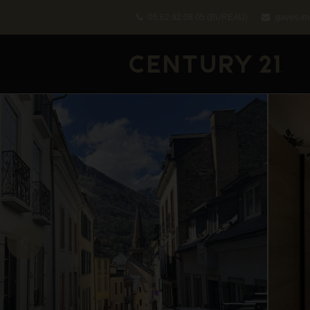
05.62.92.08.05
(BUREAU)
gaves.im