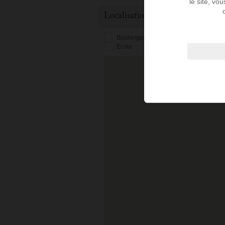
le site, vo
Localisation du bien
Boulangerie
Arret de bus
Ca
Ecole