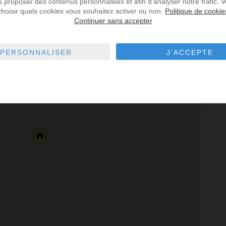
us proposer des contenus personnalisés et afin d’analyser notre trafic.
choisir quels cookies vous souhaitez activer ou non.
Politique de cookie
Continuer sans accepter
fé
Parking
Pharmacie
Police
Restaurant
PERSONNALISER
J'ACCEPTE