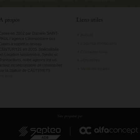
rets
›
Location vacances appartement
›
Annonce ref: 5 LES GERANIUMS
A propos
Liens utiles
Créée en 2002 par Danièle SAINT-
Accueil
PAUL l’agence L’immobilière des
L'agence immobilière
Gaves a rejoint le réseau
CENTURY21 en 2005. Spécialisée
Contactez-nous
en Location saisonnière, Syndic et
Transactions, notre agence est un
Honoraires
acteur incontournable de l’immobilier
Mentions légales
sur la Station de CAUTERETS...
lire plus