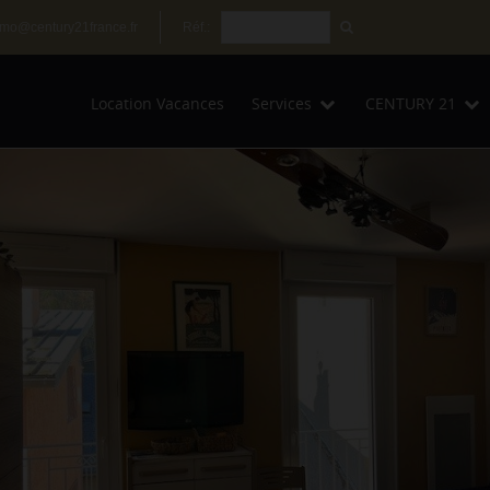
mo@century21france.fr
Réf.:
Location Vacances
Services
CENTURY 21