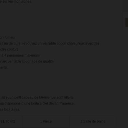
ue sur les montagnes.
 non fumeur
ail ou de cure, retrouvez un véritable cocon chaleureux avec des
tre confort.
qu’à 4 personnes maximum :
 avec véritable couchage de qualité
fants.
lits et un petit cadeau de bienvenue sont offerts.
us disposons d’une boite à clef devant l’agence.
es locataires.
 21,70 m2
1 Pièce
1 Salle de bains