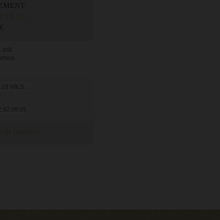
EMENT
TS (65)
€
1 sdb
urface
 10 WILSON
.92.08.05
s de l'annonce