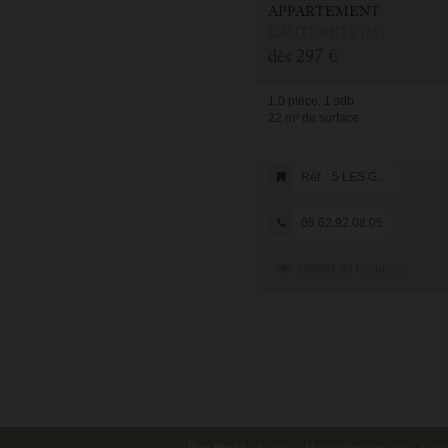
APPARTEMENT
CAUTERETS (65)
dès
297 €
1.0 pièce, 1 sdb
22 m² de surface
Réf. : 5 LES GERANIUMS
05.62.92.08.05
Détails de l'annonce