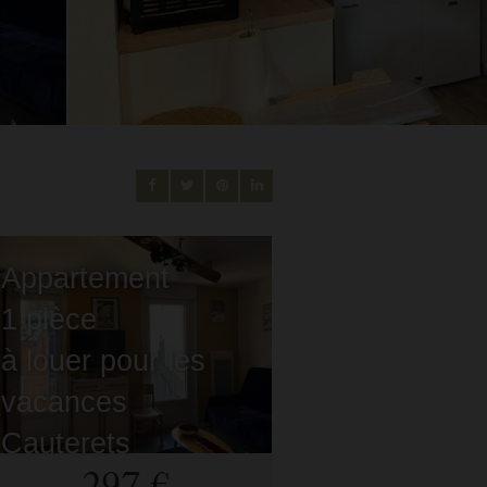
Appartement
1 pièce
à louer pour les
vacances
Cauterets
- 65110