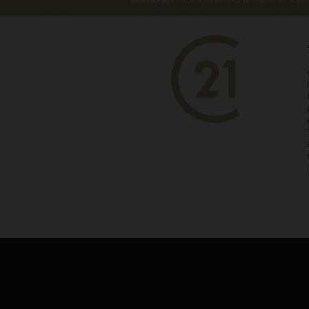
Vous êtes ici :
Accueil
›
Hautes-Pyrénées (65)
›
Caute