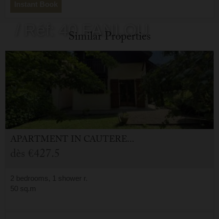
- 65110
Instant Book
/ Réf: 40 FANLOU
Similar Properties
APARTMENT
IN
CAUTERETS (65)
dès
€427.5
2 bedrooms, 1 shower r.
50 sq.m