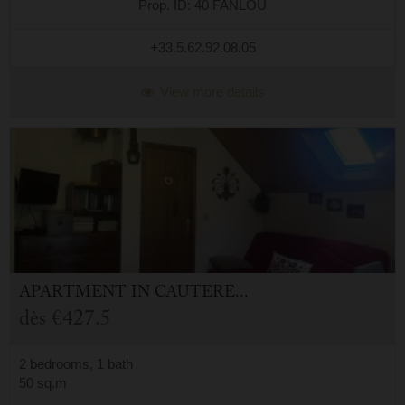
Prop. ID: 40 FANLOU
+33.5.62.92.08.05
View more details
APARTMENT
IN
CAUTERETS (65)
dès
€427.5
2 bedrooms, 1 bath
50 sq.m