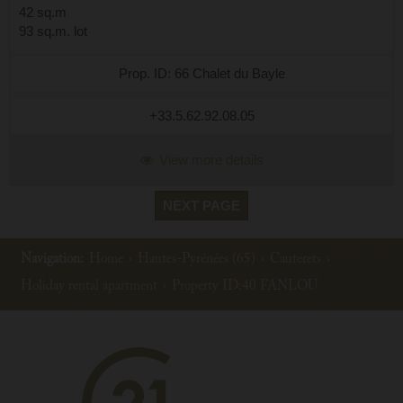
42 sq.m
93 sq.m. lot
Prop. ID: 66 Chalet du Bayle
+33.5.62.92.08.05
View more details
NEXT PAGE
Navigation:
Home
›
Hautes-Pyrénées (65)
›
Cauterets
›
Holiday rental apartment
›
Property ID:40 FANLOU