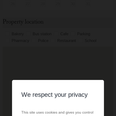
26
27
28
29
30
31
Property location
Bakery
Bus station
Cafe
Parking
Pharmacy
Police
Restaurant
School
We respect your privacy
This site uses cookies and gives you control