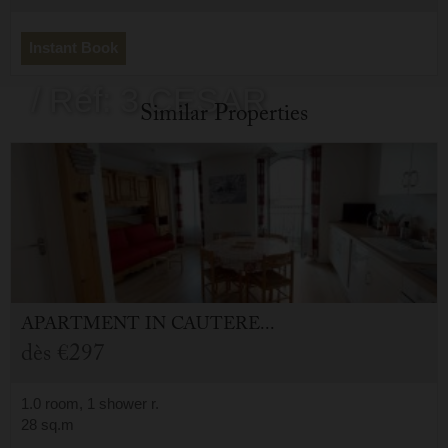
- 65110
Instant Book
/ Réf: 3 CESAR
Similar Properties
APARTMENT
IN
CAUTERETS (65)
dès
€297
1.0 room, 1 shower r.
28 sq.m