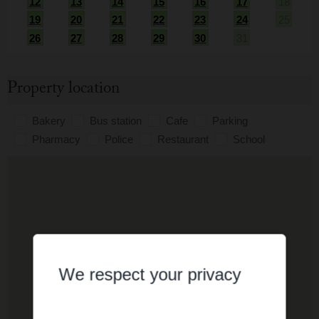
12
13
14
15
16
17
18
19
20
21
22
23
24
25
26
27
28
29
30
31
Property location
Bakery
Bus station
Cafe
Parking
Pharmacy
Police
Restaurant
School
We respect your privacy