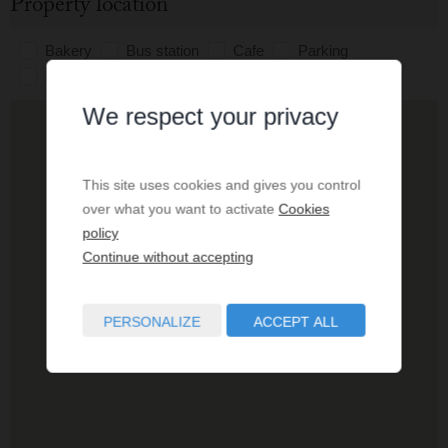
Property location
Bakery
Bus station
Cafe
Parking
Pharmacy
Police
Restaurant
School
We respect your privacy
This site uses cookies and gives you control
over what you want to activate
Cookies
policy
Continue without accepting
PERSONALIZE
ACCEPT ALL