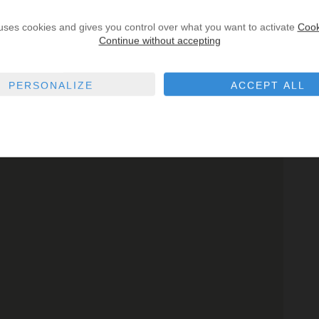
4
15
16
17
18
19
20
12
13
14
15
16
17
18
1
22
23
24
25
26
27
19
20
21
22
23
24
25
 uses cookies and gives you control over what you want to activate
Cook
8
29
30
26
27
28
29
30
31
Continue without accepting
PERSONALIZE
ACCEPT ALL
Parking
Pharmacy
Police
Restaurant
School