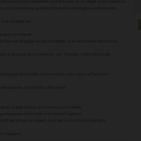
, cet appartement confortable vous accueille au 1er étage d’une résidence
la place Bordenave, les télécabines et les montagnes environnantes.
, il se compose de :
le pour les enfants
rant une vue dégagée sur les montagnes et les remontées mécaniques
isée, à deux pas des commerces, des Thermes, et des départs de
nt équipé pour profiter pleinement de votre séjour à Cauterets !
ve vaisselle pour faciliter votre séjour.
lits et un petit cadeau de bienvenue sont offerts.
us disposons d’une boite à clef devant l’agence.
sibilité de le louer en amont, merci de nous contacter pour plus
es locataires.