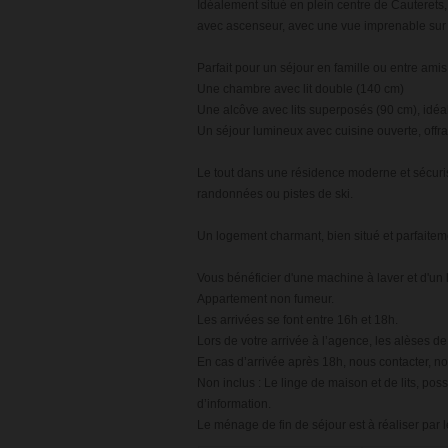
Idéalement situé en plein centre de Cauterets
avec ascenseur, avec une vue imprenable sur 
Parfait pour un séjour en famille ou entre amis
Une chambre avec lit double (140 cm)
Une alcôve avec lits superposés (90 cm), idéa
Un séjour lumineux avec cuisine ouverte, off
Le tout dans une résidence moderne et sécur
randonnées ou pistes de ski.
Un logement charmant, bien situé et parfaiteme
Vous bénéficier d'une machine à laver et d'un la
Appartement non fumeur.
Les arrivées se font entre 16h et 18h.
Lors de votre arrivée à l’agence, les alèses de 
En cas d’arrivée après 18h, nous contacter, no
Non inclus : Le linge de maison et de lits, pos
d’information.
Le ménage de fin de séjour est à réaliser par l