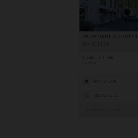
APARTMENT
IN
CAUTERE
dès
€333.25
1 bedroom, 1 bath
35 sq.m
Prop. ID: 1 Denise Bernet
+33.5.62.92.08.05
View more details