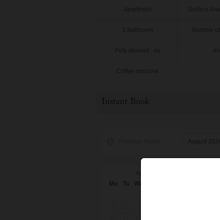
Apartment
Surface Are
1 Bathroom
Number of 
Pets allowed : no
Ir
Coffee machine
Instant Book
Previous Month
August 2026
Mo
Tu
We
Th
Fr
Sa
Su
M
1
2
3
4
5
6
7
8
9