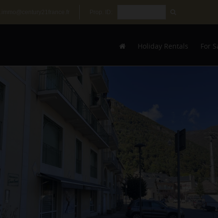
.immo@century21france.fr
Prop. ID:
Holiday Rentals
For S