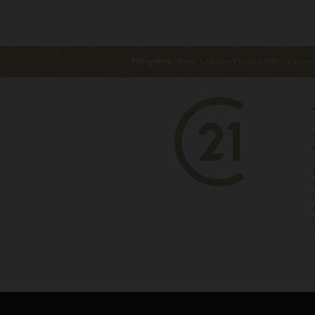
Navigation:
Home
›
Hautes-Pyrénées (65)
›
Cautere