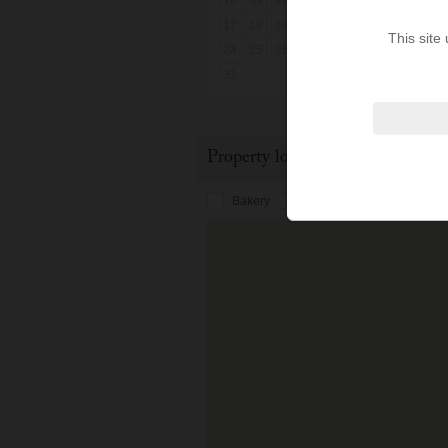
10
11
12
13
14
15
16
1
17
18
19
20
21
22
23
2
This site
24
25
26
27
28
29
30
2
31
Property location
Bakery
Bus station
Cafe