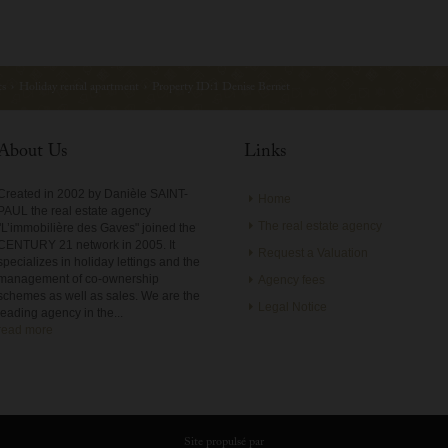
ts
›
Holiday rental apartment
›
Property ID:1 Denise Bernet
About Us
Links
Created in 2002 by Danièle SAINT-
Home
PAUL the real estate agency
The real estate agency
"L’immobilière des Gaves" joined the
CENTURY 21 network in 2005. It
Request a Valuation
specializes in holiday lettings and the
management of co-ownership
Agency fees
schemes as well as sales. We are the
Legal Notice
leading agency in the...
read more