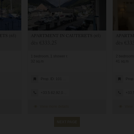
TS (65)
APARTMENT
IN
CAUTERETS (65)
APART
dès
€333.25
dès
€333
1 bedroom, 1 shower r.
2 bedrooms
32 sq.m
41 sq.m
Prop. ID: 101 HRL
Prop. ID
+33.5.62.92.08.05
+33.5.
View more details
View 
NEXT PAGE