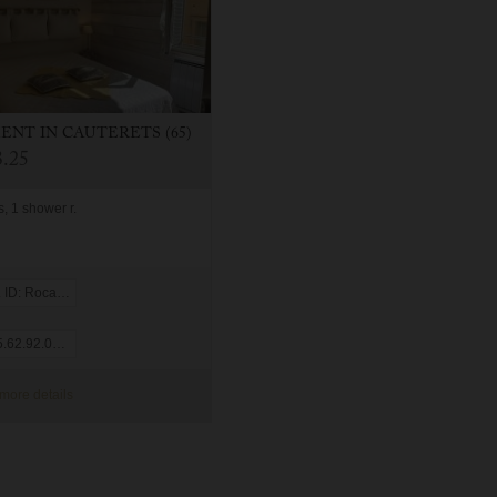
MENT
IN
CAUTERETS (65)
.25
, 1 shower r.
: Rocailles 4
62.92.08.05
more details