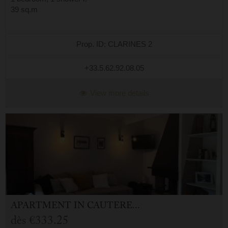
39 sq.m
Prop. ID: CLARINES 2
+33.5.62.92.08.05
View more details
APARTMENT
IN
CAUTERETS (65)
dès
€333.25