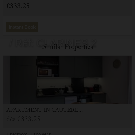
Cauterets
€333.25
- 65110
Instant Book
/ Réf: CLARINES 2
Similar Properties
APARTMENT
IN
CAUTERETS (65)
dès
€333.25
1 bedroom, 1 shower r.