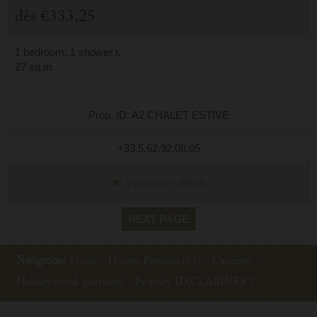
dès
€333.25
1 bedroom, 1 shower r.
27 sq.m
Prop. ID: A2 CHALET ESTIVE
+33.5.62.92.08.05
View more details
NEXT PAGE
Navigation:
Home
›
Hautes-Pyrénées (65)
›
Cauterets
›
Holiday rental apartment
›
Property ID:CLARINES 2