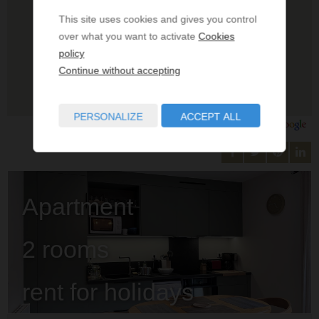
This site uses cookies and gives you control
over what you want to activate
Cookies
policy
Continue without accepting
PERSONALIZE
ACCEPT ALL
Apartment
2 rooms
rent for holidays