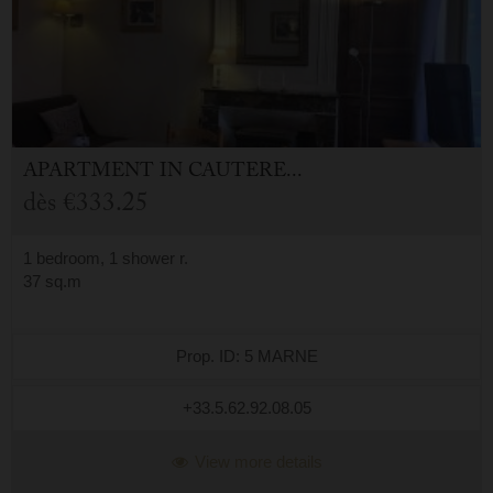
APARTMENT
IN
CAUTERETS (65)
dès
€333.25
1 bedroom, 1 shower r.
37 sq.m
Prop. ID: 5 MARNE
+33.5.62.92.08.05
View more details