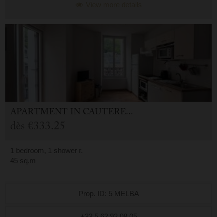
View more details
APARTMENT
IN
CAUTERETS (65)
dès
€333.25
1 bedroom, 1 shower r.
45 sq.m
Prop. ID: 5 MELBA
+33.5.62.92.08.05