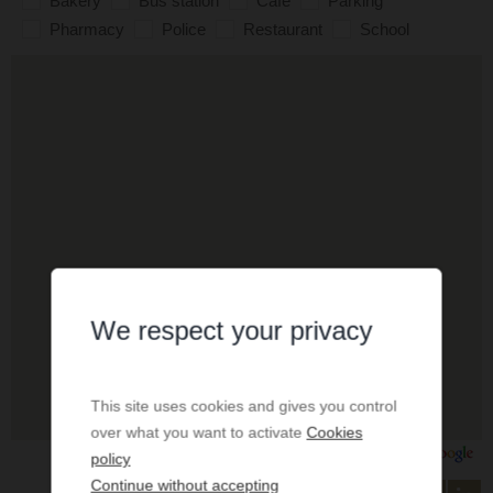
Bakery
Bus station
Cafe
Parking
Pharmacy
Police
Restaurant
School
We respect your privacy
This site uses cookies and gives you control
over what you want to activate
Cookies
policy
Continue without accepting