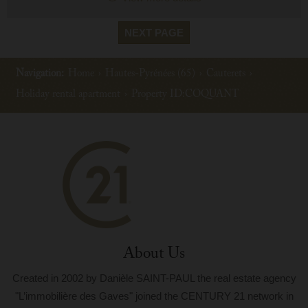
NEXT PAGE
Navigation:
Home
›
Hautes-Pyrénées (65)
›
Cauterets
›
Holiday rental apartment
›
Property ID:COQUANT
About Us
Created in 2002 by Danièle SAINT-PAUL the real estate agency
"L’immobilière des Gaves" joined the CENTURY 21 network in