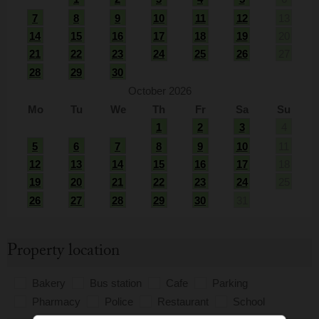
7
8
9
10
11
12
13
14
15
16
17
18
19
20
21
22
23
24
25
26
27
28
29
30
October 2026
Mo
Tu
We
Th
Fr
Sa
Su
1
2
3
4
5
6
7
8
9
10
11
12
13
14
15
16
17
18
19
20
21
22
23
24
25
26
27
28
29
30
31
Property location
Bakery
Bus station
Cafe
Parking
Pharmacy
Police
Restaurant
School