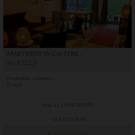
APARTMENT
IN
CAUTERETS (65)
dès
€722.5
3 bedrooms, 1 shower r.
75 sq.m
Prop. ID: 1 RIVE DROITE
+33.5.62.92.08.05
View more details