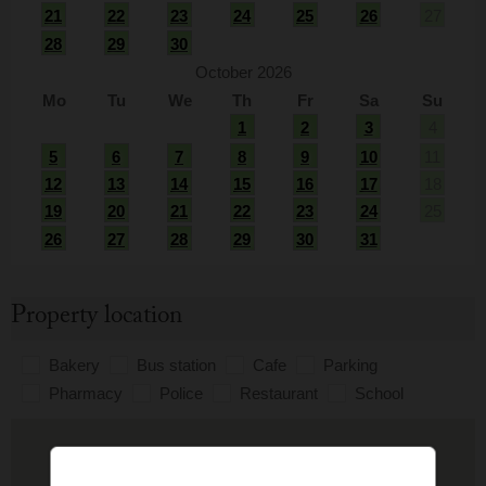
21
22
23
24
25
26
27
28
29
30
October 2026
Mo
Tu
We
Th
Fr
Sa
Su
1
2
3
4
5
6
7
8
9
10
11
12
13
14
15
16
17
18
19
20
21
22
23
24
25
26
27
28
29
30
31
Property location
Bakery
Bus station
Cafe
Parking
Pharmacy
Police
Restaurant
School