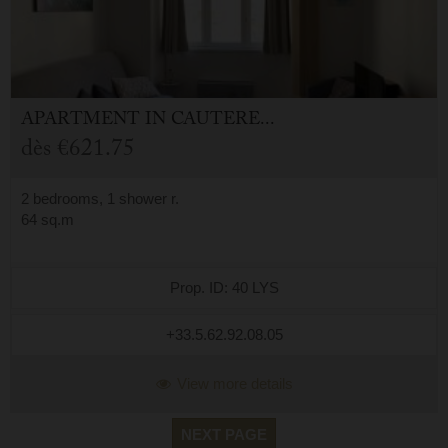
APARTMENT
IN
CAUTERETS (65)
dès
€621.75
2 bedrooms, 1 shower r.
64 sq.m
Prop. ID: 40 LYS
+33.5.62.92.08.05
View more details
NEXT PAGE