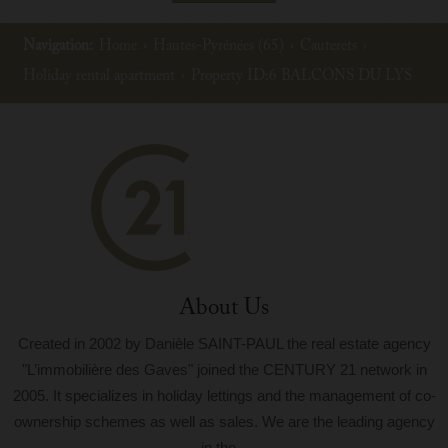
Navigation:
Home
›
Hautes-Pyrénées (65)
›
Cauterets
›
Holiday rental apartment
›
Property ID:6 BALCONS DU LYS
About Us
Created in 2002 by Danièle SAINT-PAUL the real estate agency
"L’immobilière des Gaves" joined the CENTURY 21 network in
2005. It specializes in holiday lettings and the management of co-
ownership schemes as well as sales. We are the leading agency
in the...