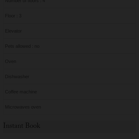
Number of floors : 4
Floor : 3
Elevator
Pets allowed : no
Oven
Dishwasher
Coffee machine
Microwaves oven
Instant Book