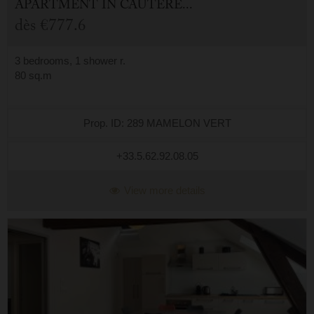
APARTMENT
IN
CAUTERETS (65)
dès
€777.6
3 bedrooms, 1 shower r.
80 sq.m
Prop. ID: 289 MAMELON VERT
+33.5.62.92.08.05
View more details