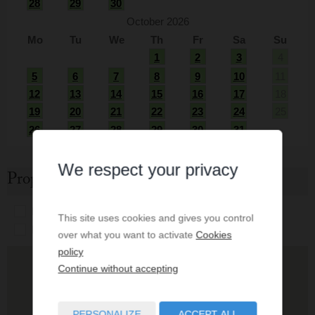
28
29
30
October 2026
Mo
Tu
We
Th
Fr
Sa
Su
1
2
3
4
5
6
7
8
9
10
11
12
13
14
15
16
17
18
19
20
21
22
23
24
25
26
27
28
29
30
31
We respect your privacy
Property location
Bakery
Bus station
Cafe
Parking
This site uses cookies and gives you control
Pharmacy
Police
Restaurant
School
over what you want to activate
Cookies
policy
Continue without accepting
PERSONALIZE
ACCEPT ALL