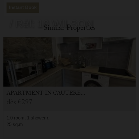
- 65110
Instant Book
/ Réf: 10 WILSON
Similar Properties
APARTMENT
IN
CAUTERETS (65)
dès
€297
1.0 room, 1 shower r.
25 sq.m