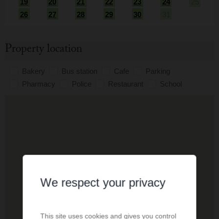
19
20
21
22
23
24
25
26
27
28
29
30
31
Property location
Bakery
Bus station
Cafe
Parking
Pharmacy
Police
Restaurant
School
We respect your privacy
This site uses cookies and gives you control