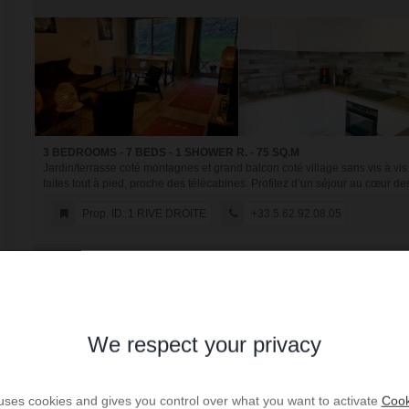
3 BEDROOMS - 7 BEDS - 1 SHOWER R. - 75 SQ.M
Jardin/terrasse coté montagnes et grand balcon coté village sans vis à vis
faites tout à pied, proche des télécabines. Profitez d’un séjour au cœur des 
Prop. ID: 1 RIVE DROITE
+33.5.62.92.08.05
We respect your privacy
 uses cookies and gives you control over what you want to activate
Cook