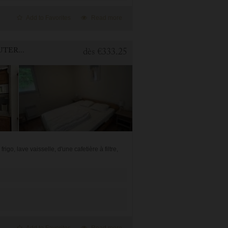
Add to Favorites
Read more
1 BEDROOM APARTMENT FOR HOLIDAY RENTAL IN CAUTERETS
dès
€333.25
o, lave vaisselle, d'une cafetière à filtre,
Add to Favorites
Read more