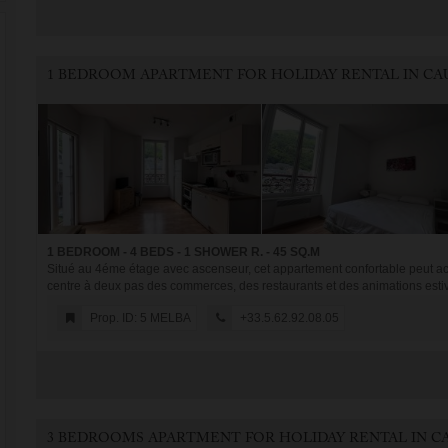
1 BEDROOM - 4 BEDS - 1 SHOWER R. - 45 SQ.M
Situé au 4éme étage avec ascenseur, cet appartement confortable peut acc
centre à deux pas des commerces, des restaurants et des animations estiva
Prop. ID: 5 MELBA
+33.5.62.92.08.05