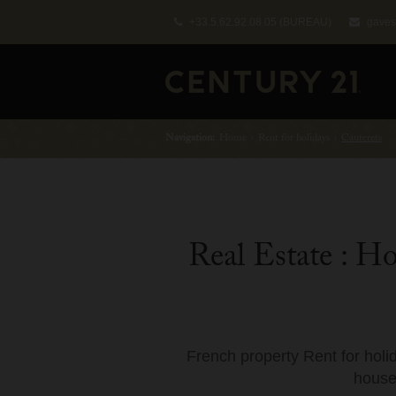
+33.5.62.92.08.05
(BUREAU)
gaves
Navigation:
Home
›
Rent for holidays
›
Cauterets
Real Estate : H
French property Rent for holi
houses