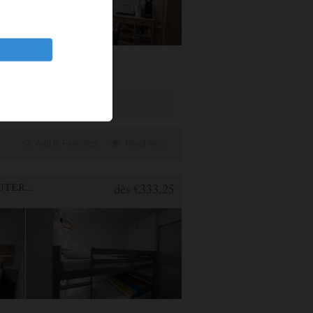
Add to Favorites
Read more
1 BEDROOM APARTMENT FOR HOLIDAY RENTAL IN CAUTERETS
dès
€333.25