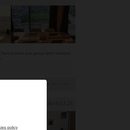
. Dans le centre avec garage fermé individuel,
...
Add to Favorites
Read more
1 BEDROOM APARTMENT FOR HOLIDAY RENTAL IN CAUTERETS
dès
€333.25
ies policy