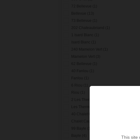
72 Bellevue (1)
Bellevue (13)
73 Bellevue (1)
202 Chateaubriand (1)
1 Isard Blanc (1)
Isard Blanc (1)
240 Mamelon Vert (1)
Mamelon Vert (3)
62 Bellevue (1)
40 Fanlou (1)
Fanlou (1)
6 Riou (1)
Riou (1)
2 Les Thermes (1)
Les Thermes (1)
40 Chalet Cauterets (1)
Chalet Cauterets (1)
99 Bayle (1)
Bayle (4)
This site