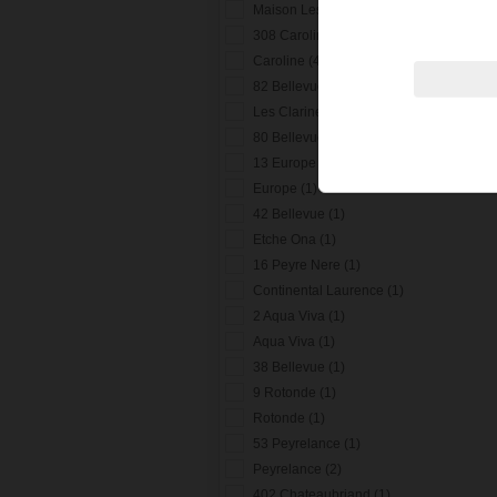
Maison Les Lierres (1)
308 Caroline (1)
Caroline (4)
82 Bellevue (1)
Les Clarines (2)
80 Bellevue (1)
13 Europe (1)
Europe (1)
42 Bellevue (1)
Etche Ona (1)
16 Peyre Nere (1)
Continental Laurence (1)
2 Aqua Viva (1)
Aqua Viva (1)
38 Bellevue (1)
9 Rotonde (1)
Rotonde (1)
53 Peyrelance (1)
Peyrelance (2)
402 Chateaubriand (1)