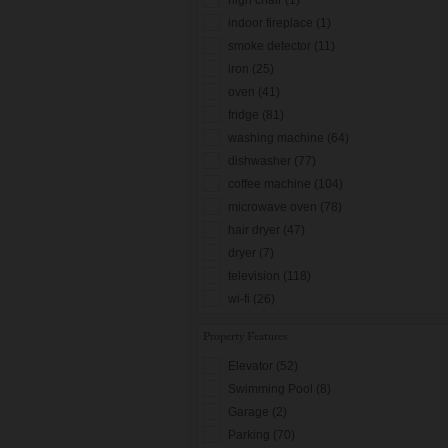
indoor fireplace (1)
smoke detector (11)
iron (25)
oven (41)
fridge (81)
washing machine (64)
dishwasher (77)
coffee machine (104)
microwave oven (78)
hair dryer (47)
dryer (7)
television (118)
wi-fi (26)
Property Features
Elevator (52)
Swimming Pool (8)
Garage (2)
Parking (70)