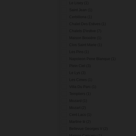
Le Lisey (1)
Saint Jean (1)
Cerbillona (1)
Chalet Des Estives (1)
Chalets D'estive (7)
Maison Boixiére (1)
Clos Saint Marie (1)
Les Pins (1)
Napoleon Pene Blanque (1)
Plein Ciel (3)
Le Lys (3)
Les Cimes (1)
Villa Du Parc (1)
Templiers (1)
Mozard (1)
Mozart (2)
Cent Lacs (1)
Martine Iii (2)
Bellevue Georges V (2)
Maison Canceru (1)