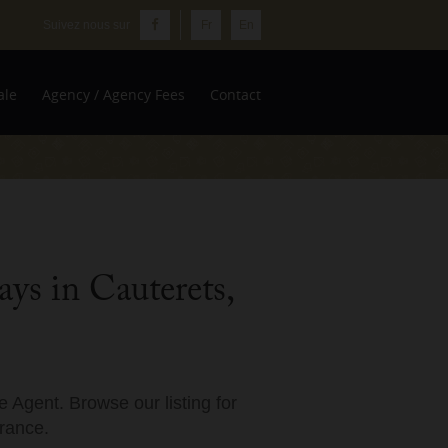
Fr
En
ale
Agency / Agency Fees
Contact
ys in Cauterets,
 Agent. Browse our listing for
France.