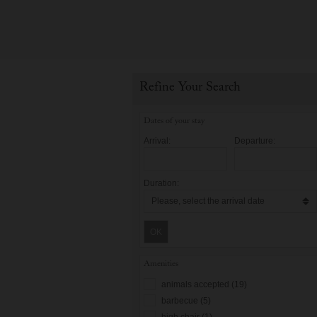
Refine Your Search
Dates of your stay
Arrival:
Departure:
Duration:
OK
Amenities
animals accepted (19)
barbecue (5)
high chair (1)