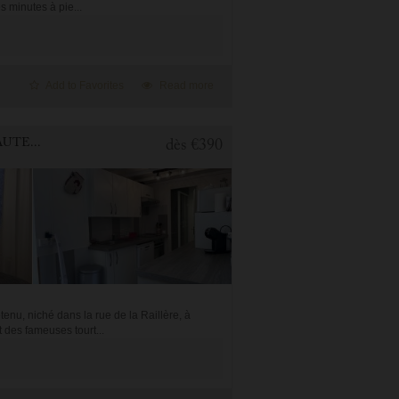
 minutes à pie...
Add to Favorites
Read more
2 BEDROOMS APARTMENT FOR HOLIDAY RENTAL IN CAUTERETS
dès
€390
nu, niché dans la rue de la Raillère, à
des fameuses tourt...