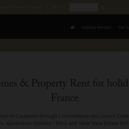
.immo@century21france.fr
Prop. ID:
Holiday Rentals
For S
omes & Property Rent for holida
France
days in Cauterets through L'Immobiliere des Gaves Estate
, apartments (condos / flats) and other Real Estate in 