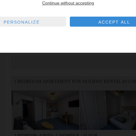
Continue without accepting
PERSONALIZE
ACCEPT ALL
1 BEDROOM - 4 BEDS - 1 BATH - 32 SQ.M
Prop. ID: 407 CHATEAUBRIAND
+33.5.62.92.08.05
1 BEDROOM - 4 BEDS - 1 SHOWER R. - 33 SQ.M