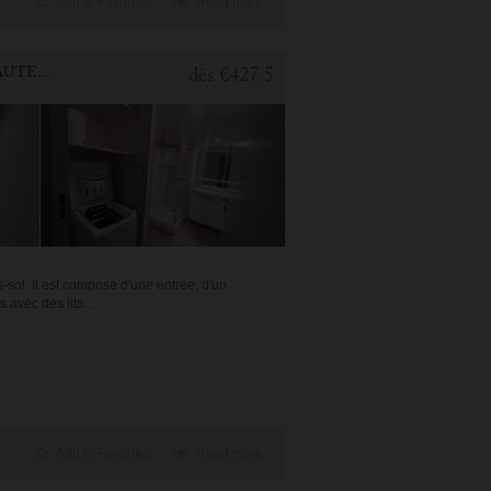
Add to Favorites
Read more
2 BEDROOMS APARTMENT FOR HOLIDAY RENTAL IN CAUTERETS
dès
€427.5
-sol. Il est composé d'une entrée, d'un
avec des lits...
Add to Favorites
Read more