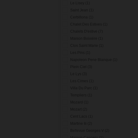
Le Lisey (1)
Saint Jean (1)
Cerbillona (1)
Chalet Des Estives (1)
Chalets D'estive (7)
Maison Boixiére (1)
Clos Saint Marie (1)
Les Pins (1)
Napoleon Pene Blanque (1)
Plein Ciel (3)
Le Lys (3)
Les Cimes (1)
Villa Du Parc (1)
Templiers (1)
Mozard (1)
Mozart (2)
Cent Lacs (1)
Martine Iii (2)
Bellevue Georges V (2)
Maison Canceru (1)