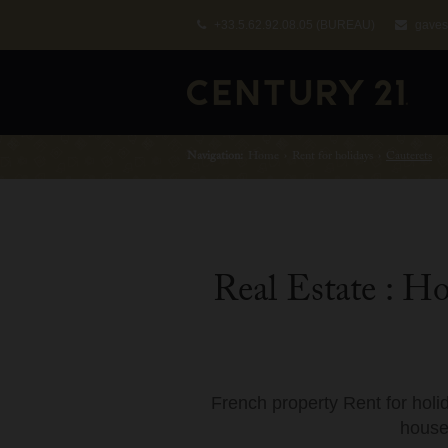
+33.5.62.92.08.05
(BUREAU)
gaves
Navigation:
Home
›
Rent for holidays
›
Cauterets
Real Estate : H
French property Rent for holi
houses