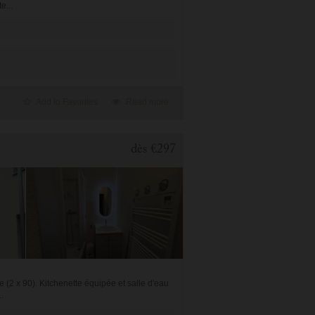
e...
Add to Favorites
Read more
dès
€297
 (2 x 90). Kitchenette équipée et salle d'eau
.