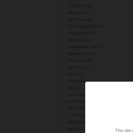
72 Bellevue (1)
Bellevue (13)
73 Bellevue (1)
202 Chateaubriand (1)
1 Isard Blanc (1)
Isard Blanc (1)
240 Mamelon Vert (1)
Mamelon Vert (3)
62 Bellevue (1)
40 Fanlou (1)
Fanlou (1)
6 Riou (1)
Riou (1)
2 Les Thermes (1)
Les Thermes (1)
40 Chalet Cauterets (1)
Chalet Cauterets (1)
99 Bayle (1)
Bayle (4)
This site