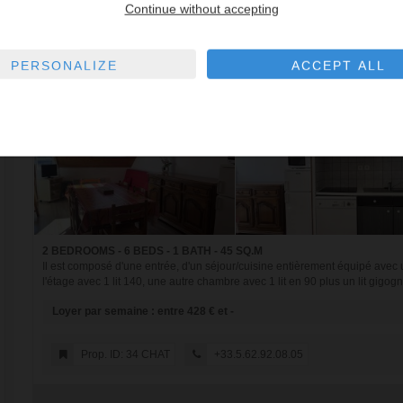
Continue without accepting
PERSONALIZE
ACCEPT ALL
2 BEDROOMS - 6 BEDS - 1 BATH - 45 SQ.M
Il est composé d'une entrée, d'un séjour/cuisine entièrement équipé avec
l'étage avec 1 lit 140, une autre chambre avec 1 lit en 90 plus un lit gigogn
Loyer par semaine : entre 428 € et -
Prop. ID: 34 CHAT
+33.5.62.92.08.05