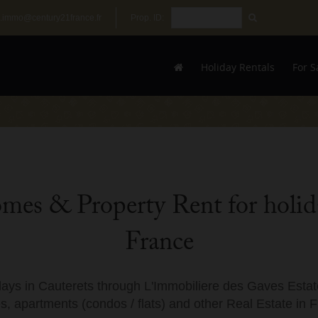
.immo@century21france.fr
Prop. ID:
Holiday Rentals
For S
omes & Property Rent for holida
France
days in Cauterets through L'Immobiliere des Gaves Estate
, apartments (condos / flats) and other Real Estate in 