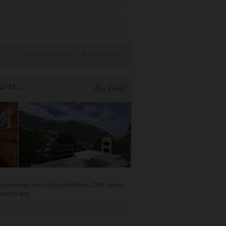
Add to Favorites
Read more
2 BEDROOMS APARTMENT FOR HOLIDAY RENTAL IN CAUTERETS
dès
€440
 6 personnes avec deux chambres. Offre calme,
 entre ami...