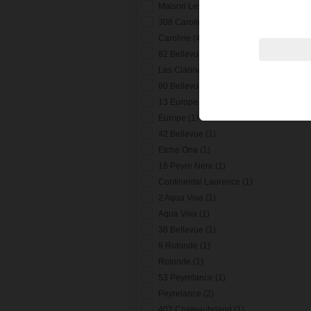
Maison Les Lierres (1)
308 Caroline (1)
Caroline (4)
82 Bellevue (1)
Les Clarines (2)
80 Bellevue (1)
13 Europe (1)
Europe (1)
42 Bellevue (1)
Etche Ona (1)
16 Peyre Nere (1)
Continental Laurence (1)
2 Aqua Viva (1)
Aqua Viva (1)
38 Bellevue (1)
9 Rotonde (1)
Rotonde (1)
53 Peyrelance (1)
Peyrelance (2)
402 Chateaubriand (1)