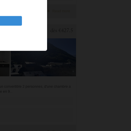
Add to Favorites
Read more
2 BEDROOMS APARTMENT FOR HOLIDAY RENTAL IN CAUTERETS
dès
€427.5
 un convertible 2 personnes, d'une chambre a
e en 9...