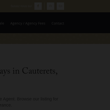
Fr
En
ale
Agency / Agency Fees
Contact
ys in Cauterets,
 Agent. Browse our listing for
France.