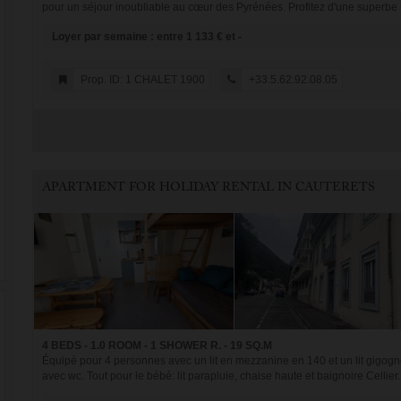
pour un séjour inoubliable au cœur des Pyrénées. Profitez d'une superbe t
Loyer par semaine : entre 1 133 € et -
Prop. ID: 1 CHALET 1900
+33.5.62.92.08.05
APARTMENT FOR HOLIDAY RENTAL IN CAUTERETS
4 BEDS - 1.0 ROOM - 1 SHOWER R. - 19 SQ.M
Équipé pour 4 personnes avec un lit en mezzanine en 140 et un lit gigogne
avec wc. Tout pour le bébé: lit parapluie, chaise haute et baignoire Cellier..