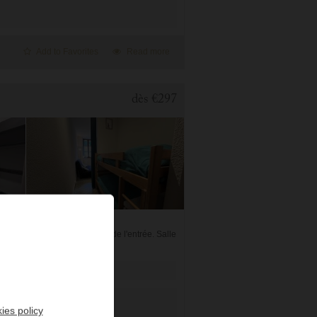
Add to Favorites
Read more
dès
€297
t superposé dans le couloir de l'entrée. Salle
ies policy