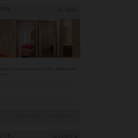
2 BEDROOMS APARTMENT FOR HOLIDAY RENTAL IN CAUTERETS
dès
€684
rets, juste en face des Halles, offrant ainsi
 un ...
Add to Favorites
Read more
3 BEDROOMS APARTMENT FOR HOLIDAY RENTAL IN CAUTERETS
dès
€881.4