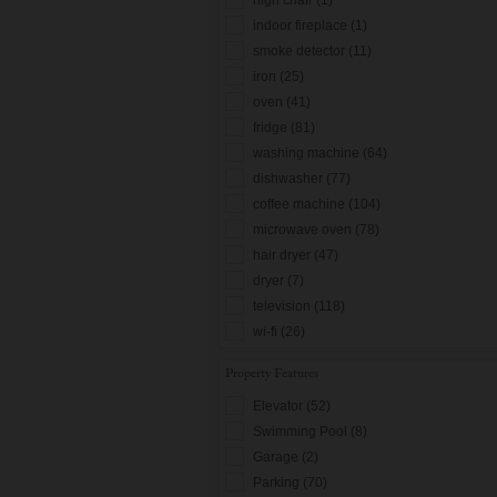
indoor fireplace (1)
smoke detector (11)
iron (25)
oven (41)
fridge (81)
washing machine (64)
dishwasher (77)
coffee machine (104)
microwave oven (78)
hair dryer (47)
dryer (7)
television (118)
wi-fi (26)
Property Features
Elevator (52)
Swimming Pool (8)
Garage (2)
Parking (70)