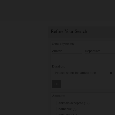
Refine Your Search
Dates of your stay
Arrival:
Departure:
Duration:
OK
Amenities
animals accepted (19)
barbecue (5)
high chair (1)