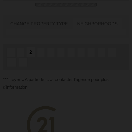
CHANGE PROPERTY TYPE
NEIGHBORHOODS
2
«
1
3
4
5
6
7
8
9
...
10
»
*** Loyer « A partir de ... », contacter l'agence pour plus
d'information.