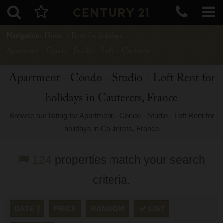
Navigation:
Home
›
Rent for holidays
›
Apartment - Condo - Studio - Loft
›
Cauterets
Apartment - Condo - Studio - Loft Rent for
holidays in Cauterets, France
Browse our listing for Apartment - Condo - Studio - Loft Rent for
holidays in Cauterets, France
124
properties match your search
criteria.
DATE
PRICE
RANDOM
LIST