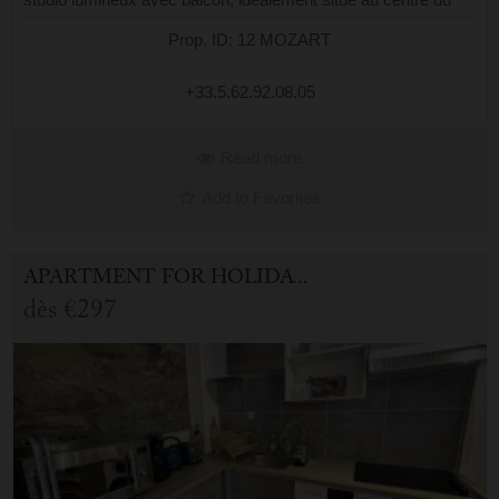
village, dans une résidence paisible à proximité immédiate de
Prop. ID: 12 MOZART
toutes les commodi...
+33.5.62.92.08.05
Read more
Add to Favorites
APARTMENT FOR HOLIDAY RENTAL IN CAUTERETS
dès
€297