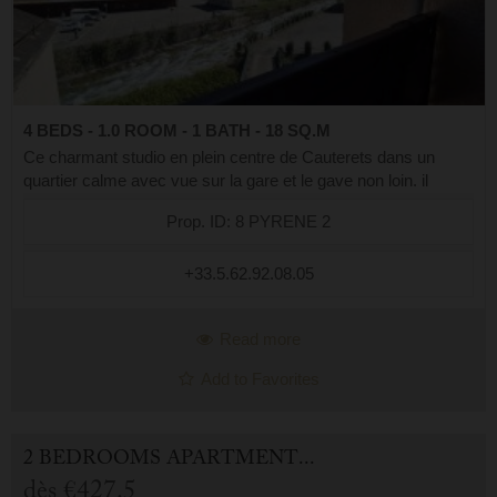
4 BEDS - 1.0 ROOM - 1 BATH - 18 SQ.M
Ce charmant studio en plein centre de Cauterets dans un
quartier calme avec vue sur la gare et le gave non loin. il
bénéficie d'une place de parking en sous-sol ainsi que d'un
Prop. ID: 8 PYRENE 2
casier à ski. Ce joli...
+33.5.62.92.08.05
Read more
Add to Favorites
2 BEDROOMS APARTMENT FOR HOLIDAY RENTAL IN CAUTERETS
dès
€427.5