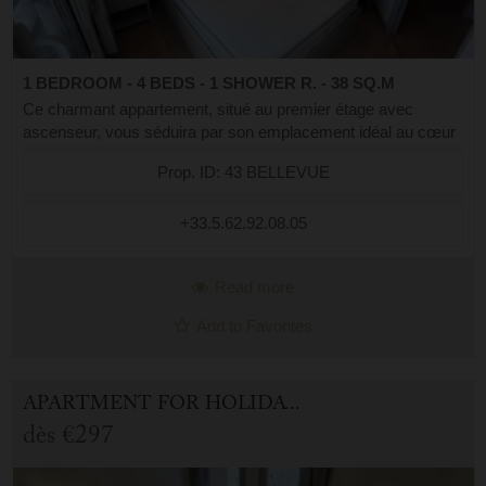
1 BEDROOM - 4 BEDS - 1 SHOWER R. - 38 SQ.M
Ce charmant appartement, situé au premier étage avec
ascenseur, vous séduira par son emplacement idéal au cœur
du village. Vous profiterez d’un séjour lumineux avec vue sur
Prop. ID: 43 BELLEVUE
les montagnes, le village e...
+33.5.62.92.08.05
Read more
Add to Favorites
APARTMENT FOR HOLIDAY RENTAL IN CAUTERETS
dès
€297