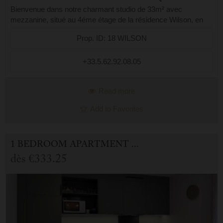
Bienvenue dans notre charmant studio de 33m² avec
mezzanine, situé au 4éme étage de la résidence Wilson, en
plein centre de Cauterets, à deux pas des commerces,
Prop. ID: 18 WILSON
restaurants et thermes. L’appartemen...
+33.5.62.92.08.05
Read more
Add to Favorites
1 BEDROOM APARTMENT FOR HOLIDAY RENTAL IN CAUTERETS
dès
€333.25