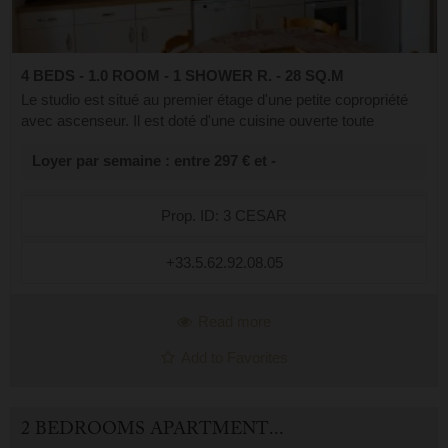
4 BEDS - 1.0 ROOM - 1 SHOWER R. - 28 SQ.M
Le studio est situé au premier étage d'une petite copropriété
avec ascenseur. Il est doté d'une cuisine ouverte toute
équipée, ouverte sur le séjour, comprenant également un
Loyer par semaine : entre 297 € et -
espace nuit avec un canap...
Prop. ID: 3 CESAR
+33.5.62.92.08.05
Read more
Add to Favorites
2 BEDROOMS APARTMENT FOR HOLIDAY RENTAL IN CAUTERETS