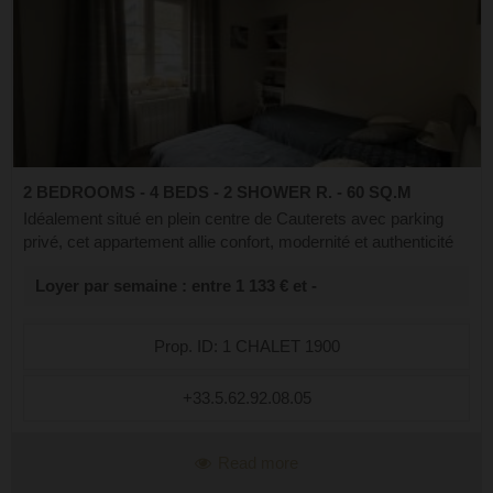
2 BEDROOMS - 4 BEDS - 2 SHOWER R. - 60 SQ.M
Idéalement situé en plein centre de Cauterets avec parking
privé, cet appartement allie confort, modernité et authenticité
pour un séjour inoubliable au cœur des Pyrénées. Profitez
Loyer par semaine : entre 1 133 € et -
d'une superbe te...
Prop. ID: 1 CHALET 1900
+33.5.62.92.08.05
Read more