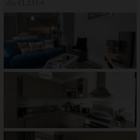
dès
€1,133.4