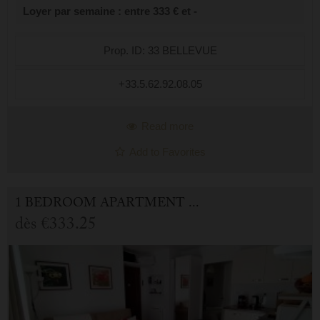
Loyer par semaine : entre 333 € et -
sous-sol. Il est compo...
Prop. ID: 33 BELLEVUE
+33.5.62.92.08.05
Read more
Add to Favorites
1 BEDROOM APARTMENT FOR HOLIDAY RENTAL IN CAUTERETS
dès
€333.25