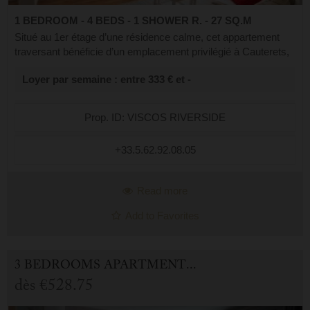
1 BEDROOM - 4 BEDS - 1 SHOWER R. - 27 SQ.M
Situé au 1er étage d’une résidence calme, cet appartement
traversant bénéficie d’un emplacement privilégié à Cauterets,
dans un environnement paisible tout en étant à proximité
Loyer par semaine : entre 333 € et -
immédiate du centre. ...
Prop. ID: VISCOS RIVERSIDE
+33.5.62.92.08.05
Read more
Add to Favorites
3 BEDROOMS APARTMENT FOR HOLIDAY RENTAL IN CAUTERETS
dès
€528.75