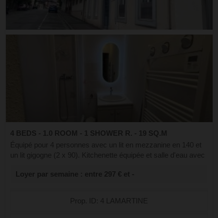
4 BEDS - 1.0 ROOM - 1 SHOWER R. - 19 SQ.M
Équipé pour 4 personnes avec un lit en mezzanine en 140 et
un lit gigogne (2 x 90). Kitchenette équipée et salle d'eau avec
wc. Tout pour le bébé: lit parapluie, chaise haute et baignoire
Loyer par semaine : entre 297 € et -
Cellier...
Prop. ID: 4 LAMARTINE