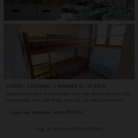
4 BEDS - 1.0 ROOM - 1 SHOWER R. - 27 SQ.M
Appartement pour 4 personnes, avec une alcôve fermée 2 lits
superposés, une salle d'eau avec wc, un salon cuisine tout
équipé avec un lit gigogne en 180, un balcon et une vue sur
Loyer par semaine : entre 297 € et -
les montagnes. Un...
Prop. ID: 45 CHALETS D'ESTIVE