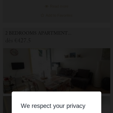
Read more
Add to Favorites
2 BEDROOMS APARTMENT FOR HOLIDAY RENTAL IN CAUTERETS
dès
€427.5
We respect your privacy