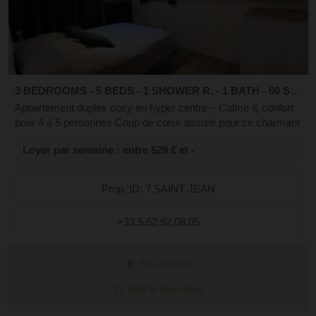
3 BEDROOMS - 5 BEDS - 1 SHOWER R. - 1 BATH - 60 SQ.M
Appartement duplex cosy en hyper centre – Calme & confort
pour 4 à 5 personnes Coup de cœur assuré pour ce charmant
appartement en duplex, situé dans une rue calme derrière la
Loyer par semaine : entre 529 € et -
poste, en plein centr...
Prop. ID: 7 SAINT JEAN
+33.5.62.92.08.05
Read more
Add to Favorites