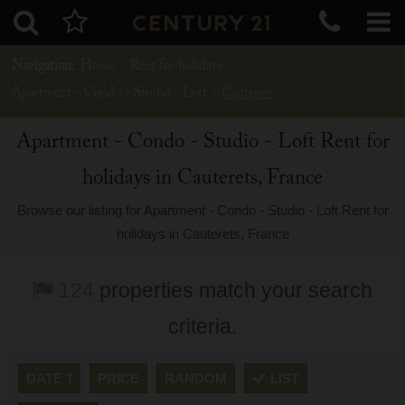
Navigation:
Home
›
Rent for holidays
›
Apartment - Condo - Studio - Loft
›
Cauterets
Apartment - Condo - Studio - Loft Rent for
holidays in Cauterets, France
Browse our listing for Apartment - Condo - Studio - Loft Rent for
holidays in Cauterets, France
124
properties match your search
criteria.
DATE
PRICE
RANDOM
LIST