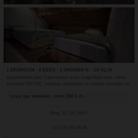
1 BEDROOM - 5 BEDS - 1 SHOWER R. - 28 SQ.M
Appartement pour 5 personnes avec magnifique vue. Literie
complète NEUVE: matelas, sommiers et canapé changés en
octobre 2025. Dans l'entrée 2 lits superposés, une salle de
Loyer par semaine : entre 390 € et -
bain avec double vasque...
Prop. ID: 14 LISEY
+33.5.62.92.08.05