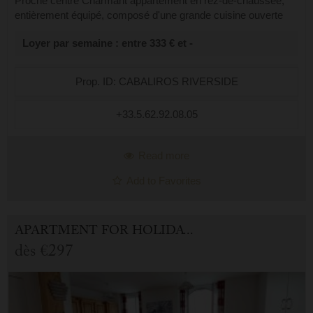
Proche centre Charmant appartement en rez-de-chaussée,
entièrement équipé, composé d'une grande cuisine ouverte
sur un séjour avec un canapé convertible, une chambre avec
Loyer par semaine : entre 333 € et -
un lit double en 140 et un ...
Prop. ID: CABALIROS RIVERSIDE
+33.5.62.92.08.05
Read more
Add to Favorites
APARTMENT FOR HOLIDAY RENTAL IN CAUTERETS
dès
€297