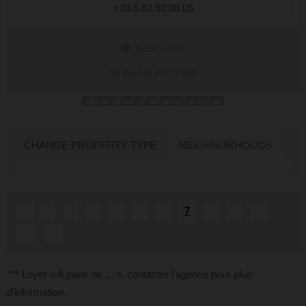
+33.5.62.92.08.05
Read more
Add to Favorites
CHANGE PROPERTY TYPE
NEIGHBORHOODS
7
«
1
2
3
4
5
6
8
9
...
10
»
*** Loyer « A partir de ... », contacter l'agence pour plus
d'information.