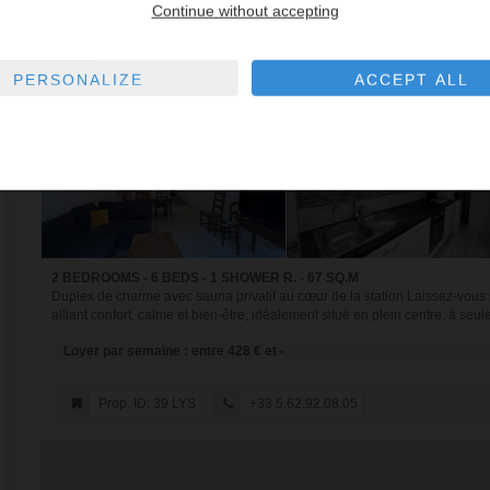
Continue without accepting
PERSONALIZE
ACCEPT ALL
2 BEDROOMS - 6 BEDS - 1 SHOWER R. - 67 SQ.M
Duplex de charme avec sauna privatif au cœur de la station Laissez-vous
alliant confort, calme et bien-être, idéalement situé en plein centre, à seul
Loyer par semaine : entre 428 € et -
Prop. ID: 39 LYS
+33.5.62.92.08.05