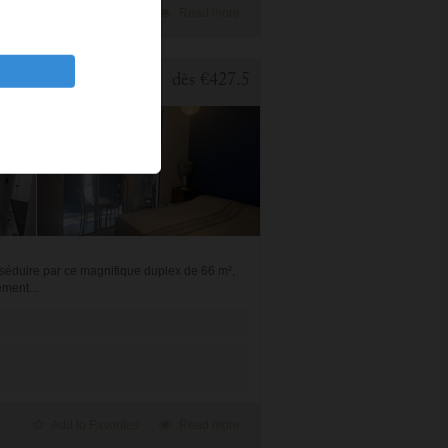
Add to Favorites
Read more
2 BEDROOMS APARTMENT FOR HOLIDAY RENTAL IN CAUTERETS
dès
€427.5
 séduire par ce magnifique duplex de 66 m²,
ement...
Add to Favorites
Read more