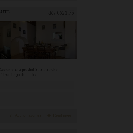
2 BEDROOMS APARTMENT FOR HOLIDAY RENTAL IN CAUTERETS
dès
€621.75
uterets et à proximité de toutes les
4éme étage d'une rési...
Add to Favorites
Read more