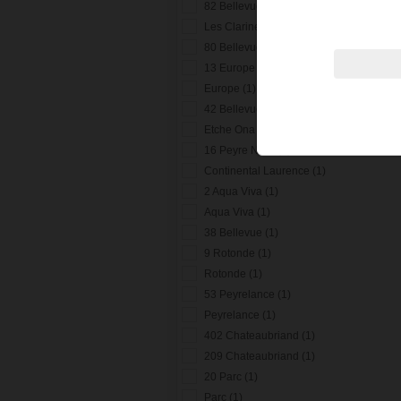
82 Bellevue (1)
Les Clarines (2)
80 Bellevue (1)
13 Europe (1)
Europe (1)
42 Bellevue (1)
Etche Ona (1)
16 Peyre Nere (1)
Continental Laurence (1)
2 Aqua Viva (1)
Aqua Viva (1)
38 Bellevue (1)
9 Rotonde (1)
Rotonde (1)
53 Peyrelance (1)
Peyrelance (1)
402 Chateaubriand (1)
209 Chateaubriand (1)
20 Parc (1)
Parc (1)