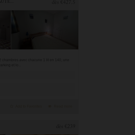
2 BEDROOMS APARTMENT FOR HOLIDAY RENTAL IN CAUTERETS
dès
€427.5
2 chambres avec chacune 1 lit en 140, une
rking et lo...
Add to Favorites
Read more
dès
€239