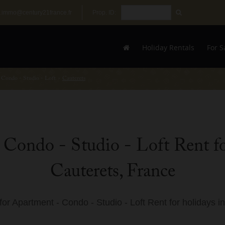
.immo@century21france.fr
Prop. ID:
Holiday Rentals
For S
 Condo - Studio - Loft
›
Cauterets
Condo - Studio - Loft Rent fo
Cauterets, France
 for Apartment - Condo - Studio - Loft Rent for holidays i