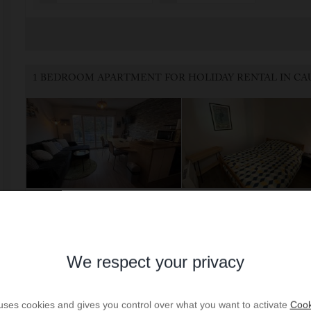
1 BEDROOM - 4 BEDS - 1 SHOWER R. - 36 SQ.M
Il comprend un séjour avec salle à manger et cuisine équipée, 1 chambre 
lits superposés en 90, une salle d'eau et toilettes séparés. Emplacement d
Loyer par semaine : entre 333 € et -
We respect your privacy
Prop. ID: 27 PLEIN CIEL
+33.5.62.92.08.05
 uses cookies and gives you control over what you want to activate
Cook