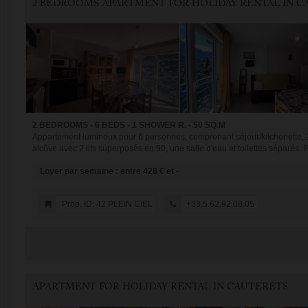
2 BEDROOMS - 6 BEDS - 1 SHOWER R. - 50 SQ.M
Appartement lumineux pour 6 personnes, comprenant séjour/kitchenette, 
alcôve avec 2 lits superposés en 90, une salle d'eau et toilettes séparés. Pa
Loyer par semaine : entre 428 € et -
Prop. ID: 42 PLEIN CIEL
+33.5.62.92.08.05
APARTMENT FOR HOLIDAY RENTAL IN CAUTERETS