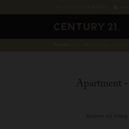
+33.5.62.92.08.05
(BUREAU)
gaves
Navigation:
Home
›
Rent for holidays
›
Apartment -
Apartment - 
Browse our listing