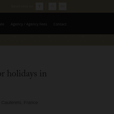
Fr
En
ale
Agency / Agency Fees
Contact
r holidays in
n Cauterets, France