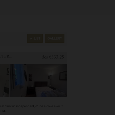
LIST
GALLERY
1 BEDROOM APARTMENT FOR HOLIDAY RENTAL IN CAUTERETS
dès
€333.25
u et d'un wc indépendant, d'une alcôve avec 2
 pr...