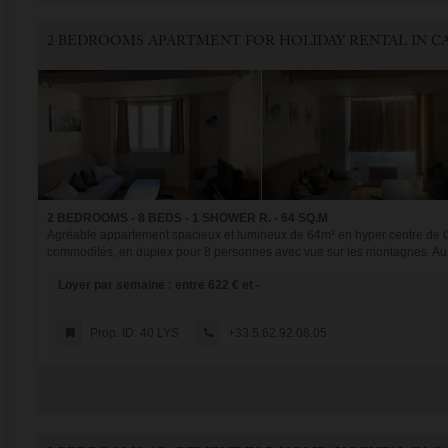
2 BEDROOMS - 8 BEDS - 1 SHOWER R. - 64 SQ.M
Agréable appartement spacieux et lumineux de 64m² en hyper centre de Ca
commodités, en duplex pour 8 personnes avec vue sur les montagnes. Au 
Loyer par semaine : entre 622 € et -
Prop. ID: 40 LYS
+33.5.62.92.08.05