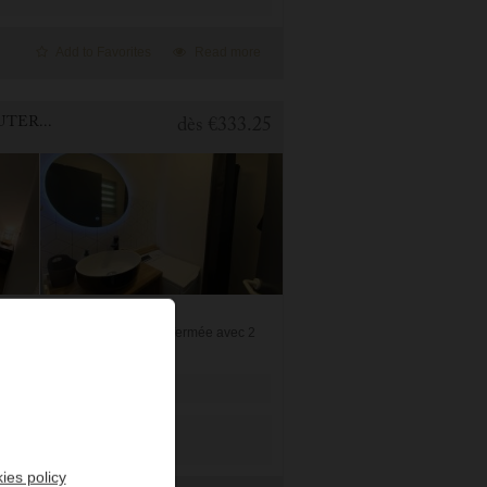
Add to Favorites
Read more
1 BEDROOM APARTMENT FOR HOLIDAY RENTAL IN CAUTERETS
dès
€333.25
avec 1 lit en 140, une alcôve fermée avec 2
e parking...
ies policy