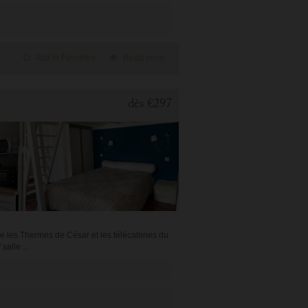
Add to Favorites
Read more
dès
€297
e les Thermes de César et les télécabines du
alle ...