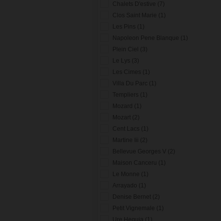
Chalets D'estive (7)
Clos Saint Marie (1)
Les Pins (1)
Napoleon Pene Blanque (1)
Plein Ciel (3)
Le Lys (3)
Les Cimes (1)
Villa Du Parc (1)
Templiers (1)
Mozard (1)
Mozart (2)
Cent Lacs (1)
Martine Iii (2)
Bellevue Georges V (2)
Maison Canceru (1)
Le Monne (1)
Arrayado (1)
Denise Bernet (2)
Petit Vignemale (1)
Ure Heguia (1)