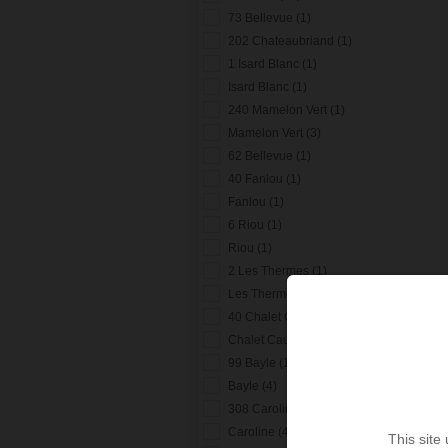
73 Bellevue (1)
202 Chateaubriand (1)
1 Isard Blanc (1)
Isard Blanc (1)
240 Mamelon Vert (1)
Mamelon Vert (3)
62 Bellevue (1)
40 Fanlou (1)
Fanlou (1)
6 Riou (1)
Riou (1)
2 Les Thermes (1)
Les Thermes (1)
40 Chalet Cauterets (1)
Chalet Cauterets (1)
99 Bayle (1)
Bayle (4)
308 Caroline (1)
Caroline (4)
This site