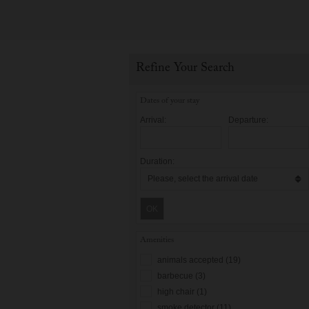
Refine Your Search
Dates of your stay
Arrival:
Departure:
Duration:
OK
Amenities
animals accepted (19)
barbecue (3)
high chair (1)
smoke detector (11)