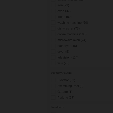
iron (23)
oven (37)
fridge (80)
washing machine (60)
dishwasher (73)
coffee machine (100)
microwave oven (74)
hair dryer (46)
dryer (5)
television (114)
wi-fi (25)
Property Features
Elevator (52)
Swimming Pool (8)
Garage (1)
Parking (67)
Residences