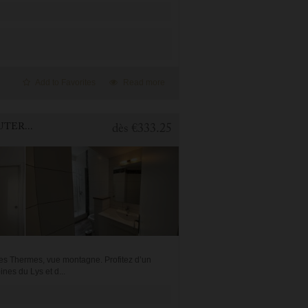
Add to Favorites
Read more
1 BEDROOM APARTMENT FOR HOLIDAY RENTAL IN CAUTERETS
dès
€333.25
es Thermes, vue montagne. Profitez d’un
nes du Lys et d...