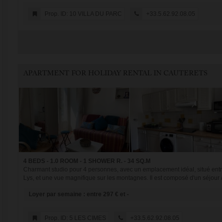
Prop. ID: 10 VILLA DU PARC
+33.5.62.92.08.05
APARTMENT FOR HOLIDAY RENTAL IN CAUTERETS
4 BEDS - 1.0 ROOM - 1 SHOWER R. - 34 SQ.M
Charmant studio pour 4 personnes, avec un emplacement idéal, situé entr
Lys, et une vue magnifique sur les montagnes. Il est composé d'un séjour / s
Loyer par semaine : entre 297 € et -
Prop. ID: 5 LES CIMES
+33.5.62.92.08.05