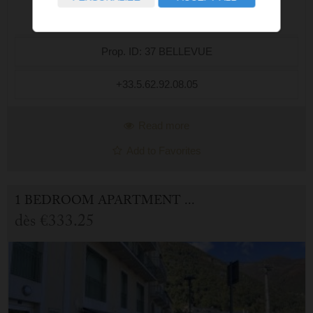
Prop. ID: 37 BELLEVUE
+33.5.62.92.08.05
Read more
Add to Favorites
1 BEDROOM APARTMENT FOR HOLIDAY RENTAL IN CAUTERETS
dès
€333.25