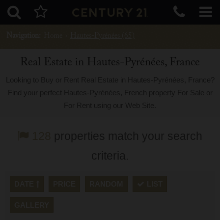
Navigation:
Home
›
Hautes-Pyrénées (65)
Real Estate in Hautes-Pyrénées, France
Looking to Buy or Rent Real Estate in Hautes-Pyrénées, France?
Find your perfect Hautes-Pyrénées, French property For Sale or
For Rent using our Web Site.
128
properties match your search
criteria.
DATE
PRICE
RANDOM
LIST
GALLERY