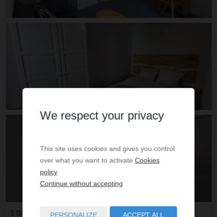
We respect your privacy
This site uses cookies and gives you control
over what you want to activate
Cookies
policy
Continue without accepting
1 BEDROOM - 4 BEDS - 1 SHOWER R. - 33 SQ.M
PERSONALIZE
ACCEPT ALL