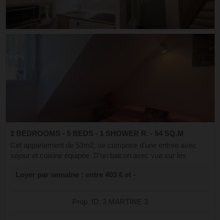
2 BEDROOMS - 5 BEDS - 1 SHOWER R. - 54 SQ.M
Cet appartement de 53m2, se compose d'une entrée avec
séjour et cuisine équipée. D'un balcon avec vue sur les
montagnes et sur l'avenue du mamelon vert. A l'étage deux
Loyer par semaine : entre 403 € et -
chambres avec chacune des lit...
Prop. ID: 3 MARTINE 3