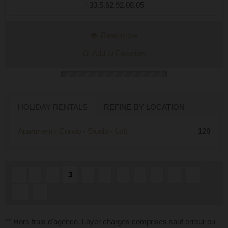
+33.5.62.92.08.05
Read more
Add to Favorites
HOLIDAY RENTALS
REFINE BY LOCATION
Apartment - Condo - Studio - Loft
128
3
«
1
2
4
5
6
7
8
9
...
10
»
** Hors frais d'agence. Loyer charges comprises sauf erreur ou