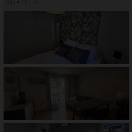
dès
€333.25