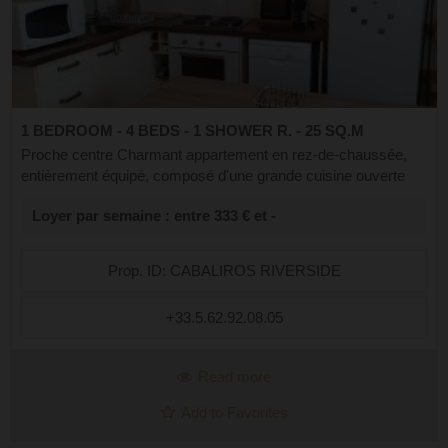
1 BEDROOM - 4 BEDS - 1 SHOWER R. - 25 SQ.M
Proche centre Charmant appartement en rez-de-chaussée,
entièrement équipé, composé d'une grande cuisine ouverte
sur un séjour avec un canapé convertible, une chambre avec
Loyer par semaine : entre 333 € et -
un lit double en 140 et un ...
Prop. ID: CABALIROS RIVERSIDE
+33.5.62.92.08.05
Read more
Add to Favorites