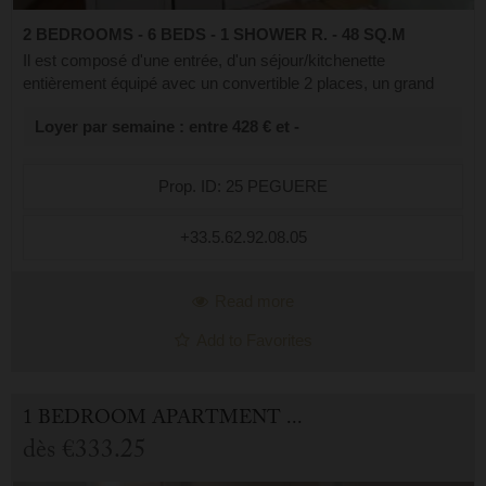
2 BEDROOMS - 6 BEDS - 1 SHOWER R. - 48 SQ.M
Il est composé d'une entrée, d'un séjour/kitchenette
entièrement équipé avec un convertible 2 places, un grand
balcon avec vue sur le gave et la montagne, de 2 chambres,
Loyer par semaine : entre 428 € et -
la première avec un lit 160 ...
Prop. ID: 25 PEGUERE
+33.5.62.92.08.05
Read more
Add to Favorites
1 BEDROOM APARTMENT FOR HOLIDAY RENTAL IN CAUTERETS
dès
€333.25