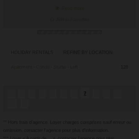
Read more
Add to Favorites
HOLIDAY RENTALS
REFINE BY LOCATION
Apartment - Condo - Studio - Loft
128
7
«
1
2
3
4
5
6
8
9
...
10
»
** Hors frais d'agence. Loyer charges comprises sauf erreur ou
omission, contacter l'agence pour plus d'information.
*** Loyer « A partir de ... », contacter l'agence pour plus