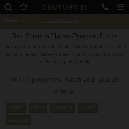
Navigation:
Home
›
Hautes-Pyrénées (65)
Real Estate in Hautes-Pyrénées, France
Looking to Buy or Rent Real Estate in Hautes-Pyrénées, France?
Find your perfect Hautes-Pyrénées, French property For Sale or
For Rent using our Web Site.
128
properties match your search
criteria.
DATE
PRICE
RANDOM
LIST
GALLERY