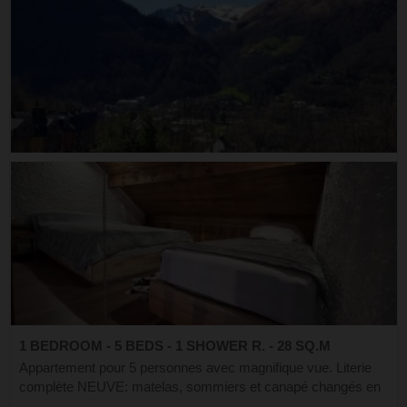
1 BEDROOM - 5 BEDS - 1 SHOWER R. - 28 SQ.M
Appartement pour 5 personnes avec magnifique vue. Literie
complète NEUVE: matelas, sommiers et canapé changés en
octobre 2025. Dans l'entrée 2 lits superposés, une salle de