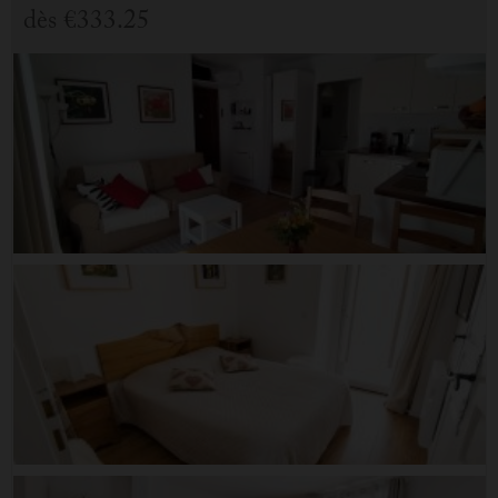
dès
€333.25