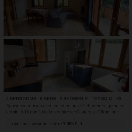
4 BEDROOMS - 9 BEDS - 2 SHOWER R. - 122 SQ.M - 630 SQ.M. LOT
Spacieuse maison avec vue montagne 4 chambres, garage et
terrain, à 15 min à pied du centre de Cauterets. Offrant une
vue dégagée sur les montagnes et un accès direct à la voie
Loyer par semaine : entre 1 065 € et -
verte menant au cent...