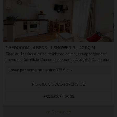
1 BEDROOM - 4 BEDS - 1 SHOWER R. - 27 SQ.M
Situé au 1er étage d’une résidence calme, cet appartement
traversant bénéficie d’un emplacement privilégié à Cauterets,
dans un environnement paisible tout en étant à proximité
Loyer par semaine : entre 333 € et -
immédiate du centre. ...
Prop. ID: VISCOS RIVERSIDE
+33.5.62.92.08.05
Read more