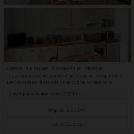
4 BEDS - 1.0 ROOM - 1 SHOWER R. - 28 SQ.M
Le studio est situé au premier étage d'une petite copropriété
avec ascenseur. Il est doté d'une cuisine ouverte toute
équipée, ouverte sur le séjour, comprenant également un
Loyer par semaine : entre 297 € et -
espace nuit avec un canap...
Prop. ID: 3 CESAR
+33.5.62.92.08.05