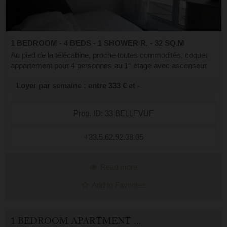
1 BEDROOM - 4 BEDS - 1 SHOWER R. - 32 SQ.M
Au pied de la télécabine, proche toutes commodités, coquet
appartement pour 4 personnes au 1° étage avec ascenseur
dans une résidence de standing. Cellier à skis et parking en
Loyer par semaine : entre 333 € et -
sous-sol. Il est compo...
Prop. ID: 33 BELLEVUE
+33.5.62.92.08.05
Read more
Add to Favorites
1 BEDROOM APARTMENT FOR HOLIDAY RENTAL IN CAUTERETS