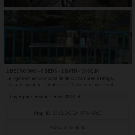
2 BEDROOMS - 6 BEDS - 1 BATH - 36 SQ.M
Le logement est composé de deux chambres à l'étage,
chacune ayant un lit double en 140 dont une avec un lit
supplémentaire superposé de deux couchages en 90, d'un
Loyer par semaine : entre 428 € et -
balcon, donnant sur la montagne, d'un...
Prop. ID: 23 CLOS SAINT MARIE
+33.5.62.92.08.05