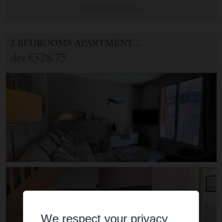
Add to Favorites
3 BEDROOMS APARTMENT FOR HOLIDAY RENTAL IN CAUTERETS
dès
€528.75
We respect your privacy