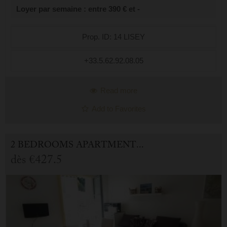
Loyer par semaine : entre 390 € et -
bain avec double vasque...
Prop. ID: 14 LISEY
+33.5.62.92.08.05
Read more
Add to Favorites
2 BEDROOMS APARTMENT FOR HOLIDAY RENTAL IN CAUTERETS
dès
€427.5