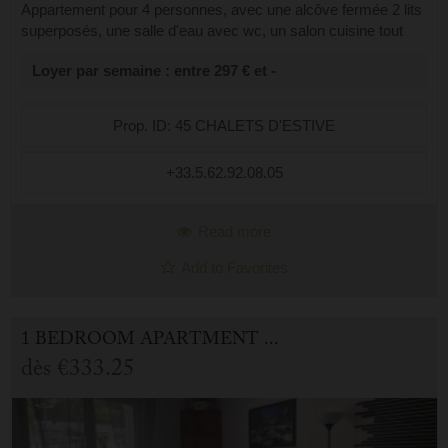
Appartement pour 4 personnes, avec une alcôve fermée 2 lits
superposés, une salle d'eau avec wc, un salon cuisine tout
équipé avec un lit gigogne en 180, un balcon et une vue sur
Loyer par semaine : entre 297 € et -
les montagnes. Un...
Prop. ID: 45 CHALETS D'ESTIVE
+33.5.62.92.08.05
Read more
Add to Favorites
1 BEDROOM APARTMENT FOR HOLIDAY RENTAL IN CAUTERETS
dès
€333.25