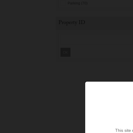
Parking (70)
Property ID
OK
This site