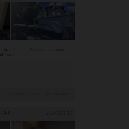
t un wc indépendant. Ce beau duplex avec
 Il se si...
Add to Favorites
Read more
1 BEDROOM APARTMENT FOR HOLIDAY RENTAL IN CAUTERETS
dès
€333.25