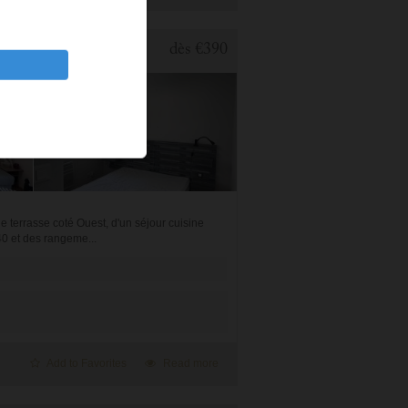
1 BEDROOM APARTMENT FOR HOLIDAY RENTAL IN CAUTERETS
dès
€390
terrasse coté Ouest, d'un séjour cuisine
0 et des rangeme...
Add to Favorites
Read more