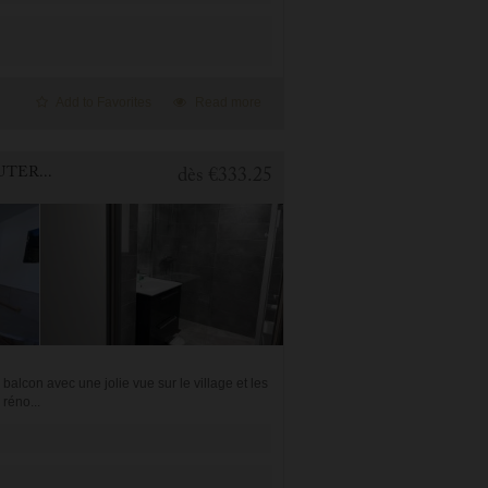
Add to Favorites
Read more
1 BEDROOM APARTMENT FOR HOLIDAY RENTAL IN CAUTERETS
dès
€333.25
lcon avec une jolie vue sur le village et les
réno...