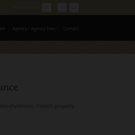
Fr
En
ale
Agency / Agency Fees
Contact
rance
utes-Pyrénées, French property