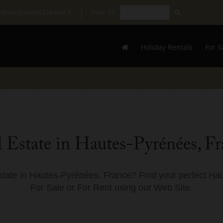
.immo@century21france.fr
Prop. ID:
Holiday Rentals
For S
 Estate in Hautes-Pyrénées, F
state in Hautes-Pyrénées, France? Find your perfect Ha
For Sale or For Rent using our Web Site.