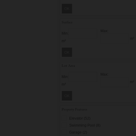
OK
Surface
Max:
Min:
m²
m²
OK
Lot Area
Max:
Min:
m²
m²
OK
Property Features
Elevator (52)
Swimming Pool (8)
Garage (2)