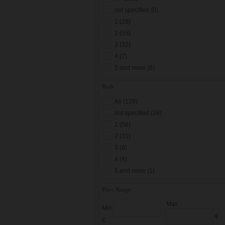
not specified (0)
1 (28)
2 (55)
3 (32)
4 (7)
5 and more (6)
Beds
All (128)
not specified (28)
1 (56)
2 (31)
3 (8)
4 (4)
5 and more (1)
Price Range
Max:
Min:
€
€