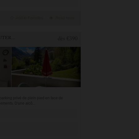
Add to Favorites
Read more
1 BEDROOM APARTMENT FOR HOLIDAY RENTAL IN CAUTERETS
dès
€390
rking privé de plein pied en face de
ements. D'une alcô...