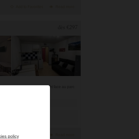
Add to Favorites
Read more
dès
€297
lécabines, de la gare de bus et face au parc
n séj...
Add to Favorites
Read more
ies policy