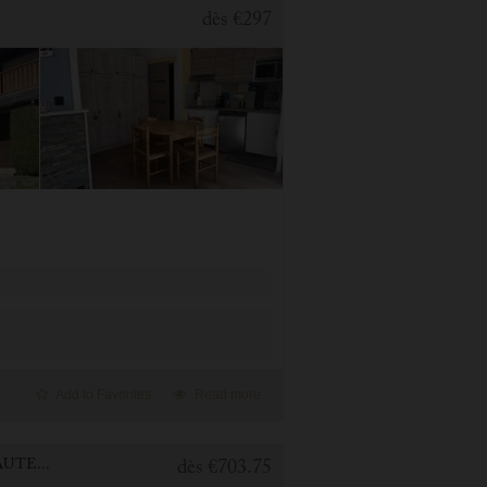
dès
€297
Add to Favorites
Read more
2 BEDROOMS APARTMENT FOR HOLIDAY RENTAL IN CAUTERETS
dès
€703.75