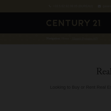
+33.5.62.92.08.05
(BUREAU)
gaves
Navigation:
Home
›
Hautes-Pyrénées (65)
Real
Looking to Buy or Rent Real E