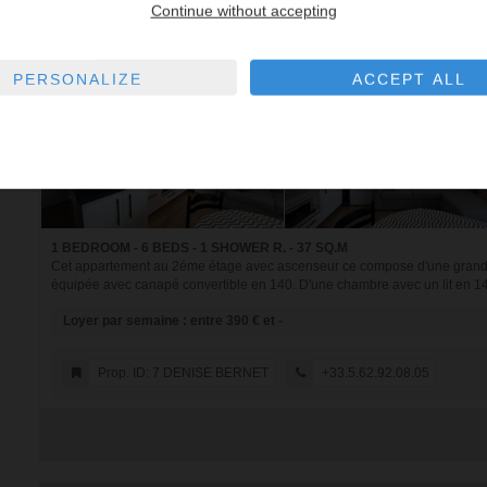
Continue without accepting
PERSONALIZE
ACCEPT ALL
1 BEDROOM - 6 BEDS - 1 SHOWER R. - 37 SQ.M
Cet appartement au 2éme étage avec ascenseur ce compose d'une grande 
équipée avec canapé convertible en 140. D'une chambre avec un lit en 14
Loyer par semaine : entre 390 € et -
Prop. ID: 7 DENISE BERNET
+33.5.62.92.08.05